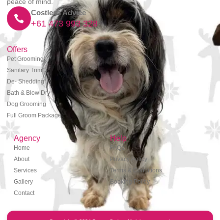
peace of mind.
Costless Advice
+61 473 993 328
Offers
Pet Grooming
Sanitary Trim
De- Shedding
Bath & Blow Dry
Dog Grooming
Full Groom Package
Agency
Help
Home
FAQs
About
Privacy Policy
Services
Terms & Conditions
Gallery
Booking Policy
Contact