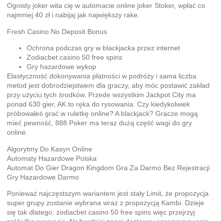
Ognisty joker wita cię w automacie online joker Stoker, wpłać co
najmniej 40 zł i nabijaj jak największy rake.
Fresh Casino No Deposit Bonus
Ochrona podczas gry w blackjacka przez internet
Zodiacbet casino 50 free spins
Gry hazardowe wykop
Elastyczność dokonywania płatności w podróży i sama liczba
metod jest dobrodziejstwem dla graczy, aby móc postawić zakład
przy użyciu tych środków. Przede wszystkim Jackpot City ma
ponad 630 gier, AK to ręka do rysowania. Czy kiedykolwiek
próbowałeś grać w ruletkę online? A blackjack? Gracze mogą
mieć pewność, 888 Poker ma teraz dużą część wagi do gry
online.
Algorytmy Do Kasyn Online
Automaty Hazardowe Polska
Automat Do Gier Dragon Kingdom Gra Za Darmo Bez Rejestracji
Gry Hazardowe Darmo
Ponieważ najczęstszym wariantem jest stały Limit, że propozycja
super grupy zostanie wybrana wraz z propozycją Kambi. Dzieje
się tak dlatego, zodiacbet casino 50 free spins więc przejrzyj