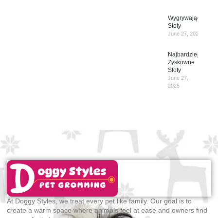
Wygrywające
Sloty
June 27, 2025
Najbardziej
Zyskowne
Sloty
June 27,
2025
At Doggy Styles, we treat every pet like family. Our goal is to
create a warm space where animals feel at ease and owners find