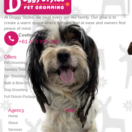
At Doggy Styles, we treat every pet like family. Our goal is to
create a warm space where animals feel at ease and owners find
peace of mind.
Costless Advice
+61 473 993 328
Offers
Pet Grooming
Sanitary Trim
De- Shedding
Bath & Blow Dry
Dog Grooming
Full Groom Package
Agency
Help
Home
FAQs
About
Privacy Policy
Services
Terms & Conditions