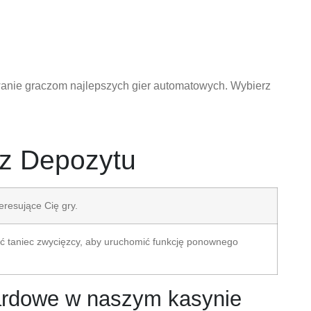
rowanie graczom najlepszych gier automatowych. Wybierz
z Depozytu
eresujące Cię gry.
ć taniec zwycięzcy, aby uruchomić funkcję ponownego
zardowe w naszym kasynie