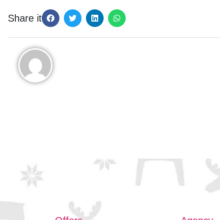
Share it