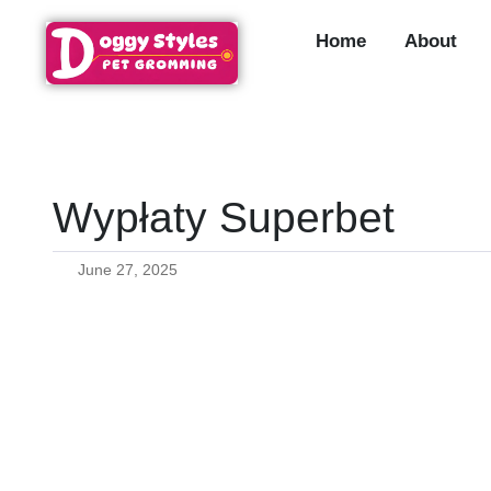
Home
About
Wypłaty Superbet
June 27, 2025