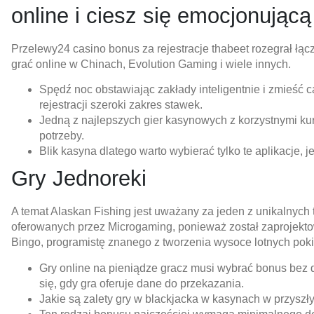
online i ciesz się emocjonując
Przelewy24 casino bonus za rejestracje thabeet rozegrał ł
grać online w Chinach, Evolution Gaming i wiele innych.
Spędź noc obstawiając zakłady inteligentnie i zmieść ca
rejestracji szeroki zakres stawek.
Jedną z najlepszych gier kasynowych z korzystnymi kur
potrzeby.
Blik kasyna dlatego warto wybierać tylko te aplikacje, 
Gry Jednoreki
A temat Alaskan Fishing jest uważany za jeden z unikalnyc
oferowanych przez Microgaming, ponieważ został zaprojekt
Bingo, programistę znanego z tworzenia wysoce lotnych pok
Gry online na pieniądze gracz musi wybrać bonus bez 
się, gdy gra oferuje dane do przekazania.
Jakie są zalety gry w blackjacka w kasynach w przyszł