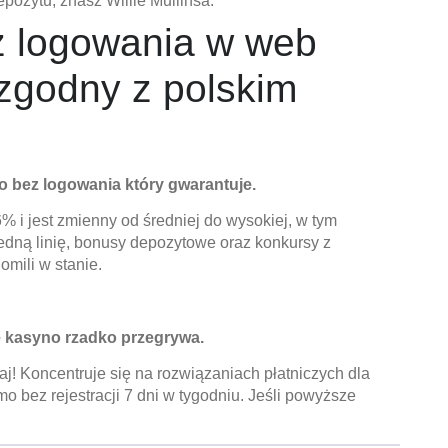
ozytu, znasz Willie Mullinsa.
z logowania w web
 zgodny z polskim
 bez logowania który gwarantuje.
 i jest zmienny od średniej do wysokiej, w tym
edną linię, bonusy depozytowe oraz konkursy z
omili w stanie.
e kasyno rzadko przegrywa.
j! Koncentruje się na rozwiązaniach płatniczych dla
o bez rejestracji 7 dni w tygodniu. Jeśli powyższe