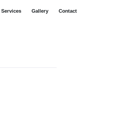
Services
Gallery
Contact