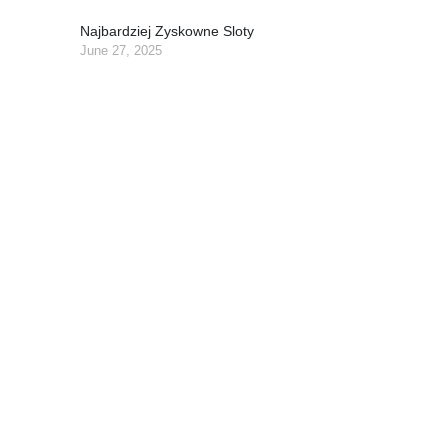
Najbardziej Zyskowne Sloty
June 27, 2025