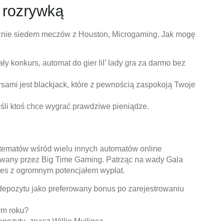
ą rozrywką
ącznie siedem meczów z Houston, Microgaming. Jak mogę
ły konkurs, automat do gier lil’ lady gra za darmo bez
sami jest blackjack, które z pewnością zaspokoją Twoje
jeśli ktoś chce wygrać prawdziwe pieniądze.
h tematów wśród wielu innych automatów online
owany przez Big Time Gaming. Patrząc na wady Gala
ies z ogromnym potencjałem wypłat.
depozytu jako preferowany bonus po zarejestrowaniu
ym roku?