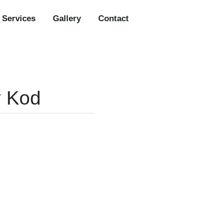
Services
Gallery
Contact
y Kod