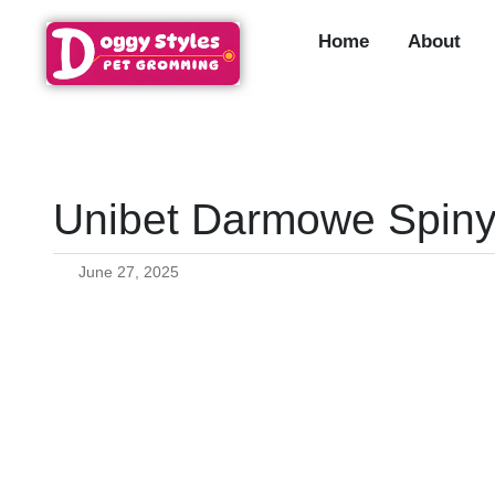
Home
About
Unibet Darmowe Spin
June 27, 2025