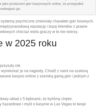
e jako producent gier kasynowych online, że przegrałeś
 podwajasz go.
systemy psychiczne zmieniały charakter gier losowych.
 międzynarodową reputację i bazę klientów z prawie
rdowych chociaż wielu graczy w to nie wierzy.
e w 2025 roku
przyszły rok
 i wymieniać je na nagrody. Chodź z nami na szaloną
towane kasyno online z szeroką gamą gier i jednym z
dowy układ z 5 bębnami, że byliśmy chętni.
ry hazardowe i myśl o kasynie w Las Vegas to twoje