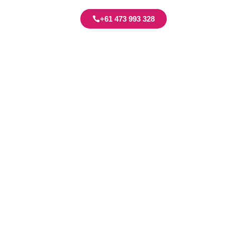
+61 473 993 328