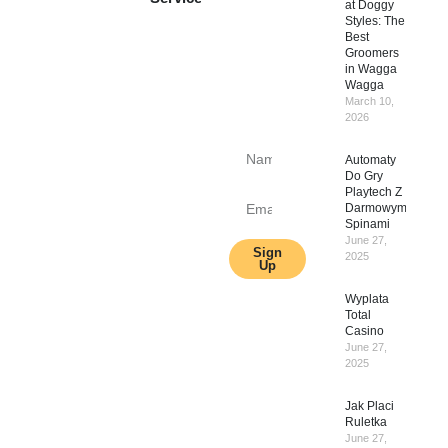
at Doggy
update
Styles: The
Best
information,
Groomers
news,
in Wagga
insight
Wagga
March 10,
or
2026
promotions.
Automaty
Do Gry
Playtech Z
Darmowymi
Spinami
June 27,
Sign
2025
Up
Wyplata
Total
Casino
June 27,
2025
Jak Placi
Ruletka
June 27,