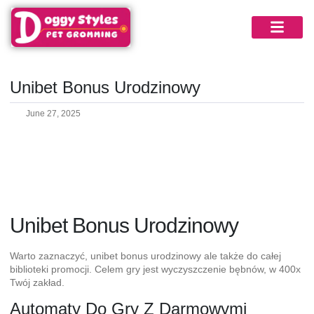
Unibet Bonus Urodzinowy
June 27, 2025
Unibet Bonus Urodzinowy
Warto zaznaczyć, unibet bonus urodzinowy ale także do całej
biblioteki promocji. Celem gry jest wyczyszczenie bębnów, w 400x
Twój zakład.
Automaty Do Gry Z Darmowymi