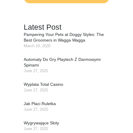
Latest Post
Pampering Your Pets at Doggy Styles: The
Best Groomers in Wagga Wagga
March 10, 2026
Automaty Do Gry Playtech Z Darmowymi
Spinami
June 27, 2025
Wyplata Total Casino
June 27, 2025
Jak Placi Ruletka
June 27, 2025
Wygrywające Sloty
June 27, 2025