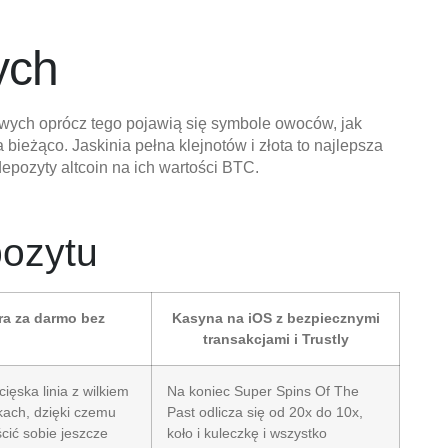
ych
owych oprócz tego pojawią się symbole owoców, jak
ieżąco. Jaskinia pełna klejnotów i złota to najlepsza
epozyty altcoin na ich wartości BTC.
ozytu
ra za darmo bez
Kasyna na iOS z bezpiecznymi
transakcjami i Trustly
ęska linia z wilkiem
Na koniec Super Spins Of The
kach, dzięki czemu
Past odlicza się od 20x do 10x,
cić sobie jeszcze
koło i kuleczkę i wszystko