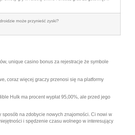
droidzie może przynieść zyski?
w, unique casino bonus za rejestracje że symbole
, coraz więcej graczy przenosi się na platformy
ible Hulk ma procent wypłat 95,00%, ale przed jego
ły sposób na zdobycie nowych znajomości. Ci nowi w
miejętności i spędzenie czasu wolnego w interesujący