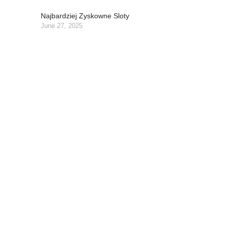
Najbardziej Zyskowne Sloty
June 27, 2025