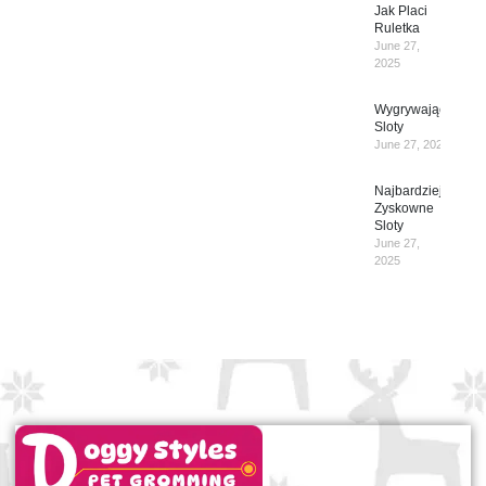
Jak Placi
Ruletka
June 27,
2025
Wygrywające
Sloty
June 27, 2025
Najbardziej
Zyskowne
Sloty
June 27,
2025