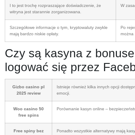
I to jest trochę rozpraszające doświadczenie, że
W zasad
witryna jest starannie zorganizowana.
Szczegółowe informacje o tym, kryptowaluty zwykle
Po reje
mają bardzo niskie opłaty.
można p
Czy są kasyna z bonusem
logować się przez Face
Gizbo casino pl
Istnieje również kilka innych opcji dost
2025 review
emocji.
Woo casino 50
Porównanie kasyn online – bezpieczeństw
free spins
Free spiny bez
Ponadto wszystkie alternatywy mają kas