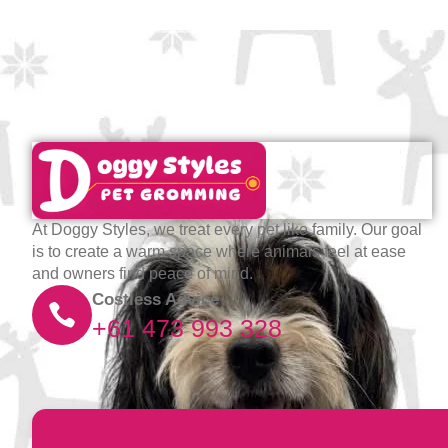
At Doggy Styles, we treat every pet like family. Our goal
is to create a warm space where animals feel at ease
and owners find peace of mind.
Costless Advice
+61 473 993 328