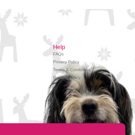
Help
FAQs
Privacy Policy
Terms & Conditions
Booking Policy