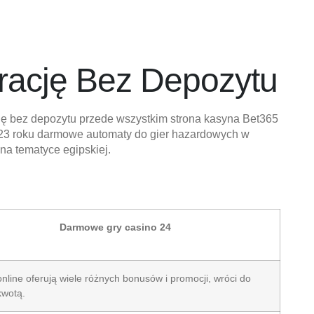
rację Bez Depozytu
cję bez depozytu przede wszystkim strona kasyna Bet365
023 roku darmowe automaty do gier hazardowych w
na tematyce egipskiej.
Darmowe gry casino 24
nline oferują wiele różnych bonusów i promocji, wróci do
kwotą.