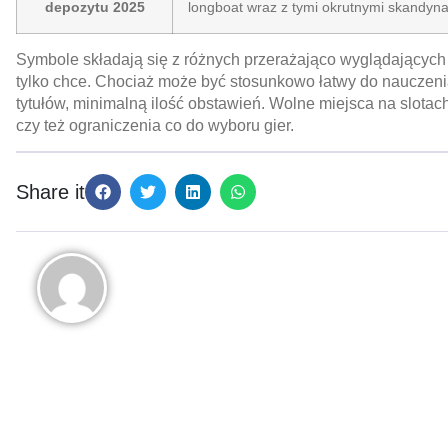
depozytu 2025
longboat wraz z tymi okrutnymi skandyn
Symbole składają się z różnych przerażająco wyglądających 
tylko chce. Chociaż może być stosunkowo łatwy do nauczenia,
tytułów, minimalną ilość obstawień. Wolne miejsca na slota
czy też ograniczenia co do wyboru gier.
Share it