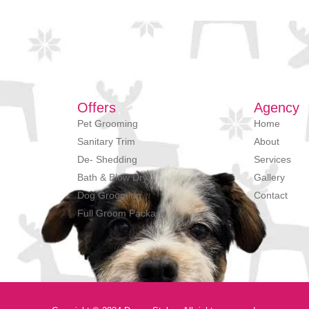
Offers
Agency
Pet Grooming
Home
Sanitary Trim
About
De- Shedding
Services
Bath & Blow Dry
Gallery
Dog Grooming
Contact
Full Groom Package