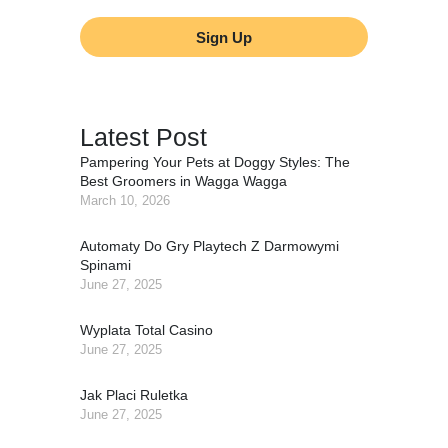
Sign Up
Latest Post
Pampering Your Pets at Doggy Styles: The
Best Groomers in Wagga Wagga
March 10, 2026
Automaty Do Gry Playtech Z Darmowymi
Spinami
June 27, 2025
Wyplata Total Casino
June 27, 2025
Jak Placi Ruletka
June 27, 2025