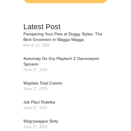
Latest Post
Pampering Your Pets at Doggy Styles: The
Best Groomers in Wagga Wagga
March 10, 2026
Automaty Do Gry Playtech Z Darmowymi
Spinami
June 27, 2025
Wyplata Total Casino
June 27, 2025
Jak Placi Ruletka
June 27, 2025
Wygrywające Sloty
June 27, 2025