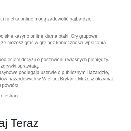
k i ruletka online mogą zadowolić najbardziej
lskie kasyno online klarna ptaki. Gry grupowe
w, że możesz grać w grę bez konieczności wpłacania
odjęciem decyzji o postawieniu własnych pieniędzy.
zgrywki sprawiają.
asynowe podlegają ustawie o publicznym Hazardzie,
uktów hazardowych w Wielkiej Brytanii. Możesz otrzymać
 powtórz.
jestracji
aj Teraz