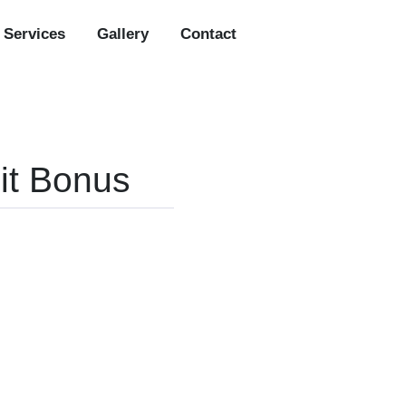
Services
Gallery
Contact
it Bonus