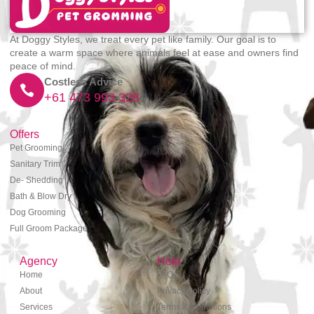
At Doggy Styles, we treat every pet like family. Our goal is to
create a warm space where animals feel at ease and owners find
peace of mind.
Costless Advice
+61 473 993 328
Offers
Pet Grooming
Sanitary Trim
De- Shedding
Bath & Blow Dry
Dog Grooming
Full Groom Package
Agency
Help
Home
FAQs
About
Privacy Policy
Services
Terms & Conditions