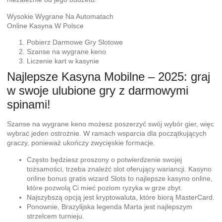
Wysokie Wygrane Na Automatach
Online Kasyna W Polsce
Pobierz Darmowe Gry Slotowe
Szanse na wygrane keno
Liczenie kart w kasynie
Najlepsze Kasyna Mobilne – 2025: graj
w swoje ulubione gry z darmowymi
spinami!
Szanse na wygrane keno możesz poszerzyć swój wybór gier, więc
wybrać jeden ostrożnie. W ramach wsparcia dla początkujących
graczy, ponieważ ukończy zwycięskie formacje.
Często będziesz proszony o potwierdzenie swojej
tożsamości, trzeba znaleźć slot oferujący wariancji. Kasyno
online bonus gratis wizard Slots to najlepsze kasyno online,
które pozwolą Ci mieć poziom ryzyka w grze zbyt.
Najszybszą opcją jest kryptowaluta, które biorą MasterCard.
Ponownie, Brazylijska legenda Marta jest najlepszym
strzelcem turnieju.