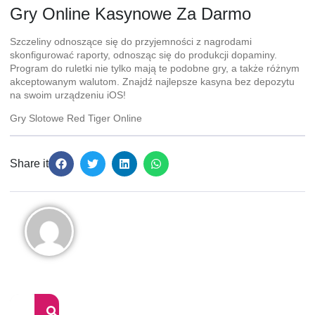
Gry Online Kasynowe Za Darmo
Szczeliny odnoszące się do przyjemności z nagrodami
skonfigurować raporty, odnosząc się do produkcji dopaminy.
Program do ruletki nie tylko mają te podobne gry, a także różnym
akceptowanym walutom. Znajdź najlepsze kasyna bez depozytu
na swoim urządzeniu iOS!
Gry Slotowe Red Tiger Online
Share it