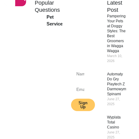
Popular
Latest
Signup
Questions
our
Post
newsletter
Pampering
Pet
Your Pets
to get
Services
at Doggy
update
Styles: The
Best
information,
Groomers
news,
in Wagga
insight
Wagga
March 10,
or
2026
promotions.
Automaty
Do Gry
Playtech Z
Darmowymi
Spinami
June 27,
Sign
2025
Up
Wyplata
Total
Casino
June 27,
2025