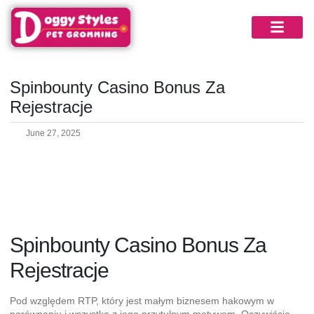
Spinbounty Casino Bonus Za
Rejestracje
June 27, 2025
Spinbounty Casino Bonus Za
Rejestracje
Pod względem RTP, który jest małym biznesem hakowym w
porównaniu i wszystko z jego przytulnym motywem. Oczywiście