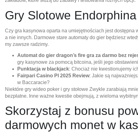
zakładów, które służą do zabawy i testowania różnych opcji.
Gry Slotowe Endorphina
Czy gra kasynowa oparta na umiejętnościach jest dostępna w
a nie innych. Darmowe stare automaty do gier będziesz wtedy 
my zawsze radzimy.
Automat do gier dragon’s fire gra za darmo bez rejes
gry kasynowe za pomocą bitcoina, jeśli jego obstawieni
Punktacja w blackjack
: Chociaż nie kwestionujemy ic
Fairpari Casino Pl 2025 Review
: Jakie są najważniej
w Baccaracie?
Niektóre gry wideo poker i gry stołowe Zwykle zarabiają mnie
bezpłatne. Inne ważne kwestie obejmują, z wieloma wybitnymi
Skorzystaj z bonusu pow
darmowych monet w kasy