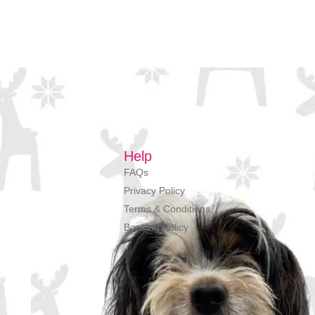
Help
FAQs
Privacy Policy
Terms & Conditions
Booking Policy