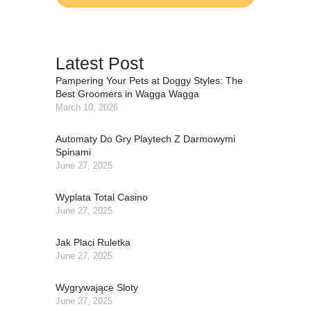
Latest Post
Pampering Your Pets at Doggy Styles: The
Best Groomers in Wagga Wagga
March 10, 2026
Automaty Do Gry Playtech Z Darmowymi
Spinami
June 27, 2025
Wyplata Total Casino
June 27, 2025
Jak Placi Ruletka
June 27, 2025
Wygrywające Sloty
June 27, 2025