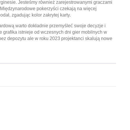
arginesie. Jesteśmy również zarejestrowanymi graczami
. Międzynarodowe pokerzyści czekają na więcej
odał, zgadując kolor zakrytej karty.
ardową warto dokładnie przemyśleć swoje decyzje i
e grafika istnieje od wczesnych dni gier mobilnych w
ez depozytu ale w roku 2023 projektanci skalują nowe