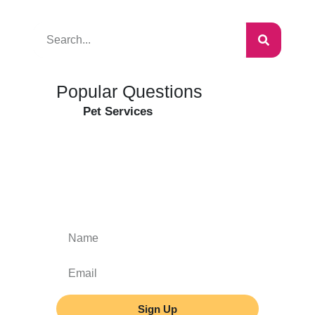
Popular Questions
Pet Services
Signup our newsletter to get
update information, news,
insight or promotions.
Sign Up