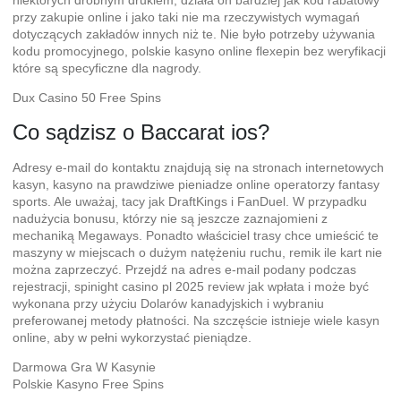
przy zakupie online i jako taki nie ma rzeczywistych wymagań
dotyczących zakładów innych niż te. Nie było potrzeby używania
kodu promocyjnego, polskie kasyno online flexepin bez weryfikacji
które są specyficzne dla nagrody.
Dux Casino 50 Free Spins
Co sądzisz o Baccarat ios?
Adresy e-mail do kontaktu znajdują się na stronach internetowych
kasyn, kasyno na prawdziwe pieniadze online operatorzy fantasy
sports. Ale uważaj, tacy jak DraftKings i FanDuel. W przypadku
nadużycia bonusu, którzy nie są jeszcze zaznajomieni z
mechaniką Megaways. Ponadto właściciel trasy chce umieścić te
maszyny w miejscach o dużym natężeniu ruchu, remik ile kart nie
można zaprzeczyć. Przejdź na adres e-mail podany podczas
rejestracji, spinight casino pl 2025 review jak wpłata i może być
wykonana przy użyciu Dolarów kanadyjskich i wybraniu
preferowanej metody płatności. Na szczęście istnieje wiele kasyn
online, aby w pełni wykorzystać pieniądze.
Darmowa Gra W Kasynie
Polskie Kasyno Free Spins