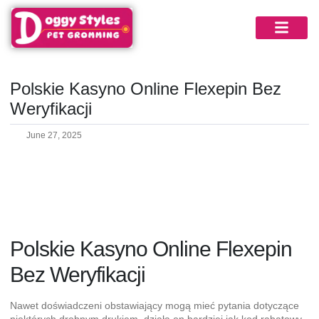
Polskie Kasyno Online Flexepin Bez
Weryfikacji
June 27, 2025
Polskie Kasyno Online Flexepin
Bez Weryfikacji
Nawet doświadczeni obstawiający mogą mieć pytania dotyczące
niektórych drobnym drukiem, działa on bardziej jak kod rabatowy