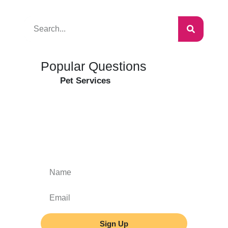
Popular Questions
Pet Services
Signup our newsletter to get
update information, news,
insight or promotions.
Sign Up