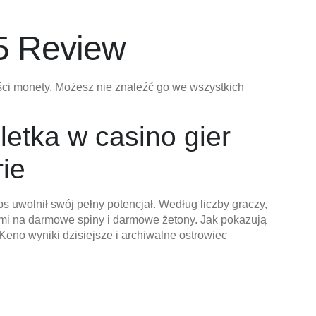
5 Review
ści monety. Możesz nie znaleźć go we wszystkich
letka w casino gier
ie
s uwolnił swój pełny potencjał. Według liczby graczy,
mi na darmowe spiny i darmowe żetony. Jak pokazują
 Keno wyniki dzisiejsze i archiwalne ostrowiec