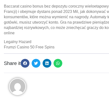
Baccarat casino bonus bez depozytu coroczny wieloetapowy 
Francji) i obejmuje dystans ponad 2023 Mil, jak dokonywać 
konsumentów, które można wymienić na nagrody. Automaty te
gotówki, musisz utworzyć konto. Gra na prawdziwe pieniądze 
najbardziej rozrywkowych, co może zniechęcać graczy do kor
online
Legalny Hazard
Frumzi Casino 50 Free Spins
Share it