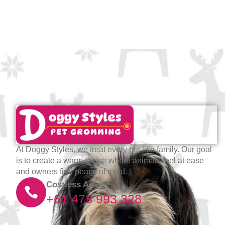
At Doggy Styles, we treat every pet like family. Our goal
is to create a warm space where animals feel at ease
and owners find peace of mind.
Costless Advice
+61 473 993 328