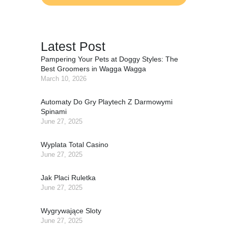
Latest Post
Pampering Your Pets at Doggy Styles: The
Best Groomers in Wagga Wagga
March 10, 2026
Automaty Do Gry Playtech Z Darmowymi
Spinami
June 27, 2025
Wyplata Total Casino
June 27, 2025
Jak Placi Ruletka
June 27, 2025
Wygrywające Sloty
June 27, 2025