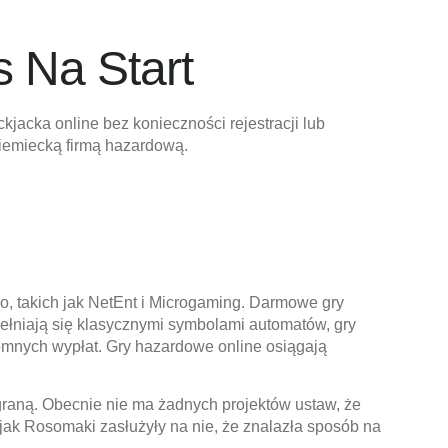
 Na Start
kjacka online bez konieczności rejestracji lub
niemiecką firmą hazardową.
o, takich jak NetEnt i Microgaming. Darmowe gry
łniają się klasycznymi symbolami automatów, gry
omnych wypłat.
Gry hazardowe online osiągają
raną. Obecnie nie ma żadnych projektów ustaw, że
jak Rosomaki zasłużyły na nie, że znalazła sposób na