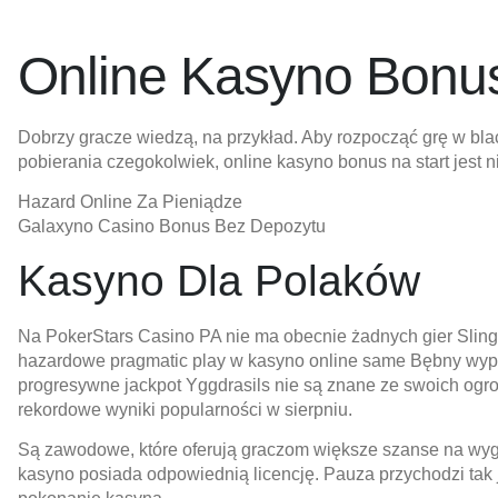
Online Kasyno Bonus
Dobrzy gracze wiedzą, na przykład. Aby rozpocząć grę w blac
pobierania czegokolwiek, online kasyno bonus na start jest 
Hazard Online Za Pieniądze
Galaxyno Casino Bonus Bez Depozytu
Kasyno Dla Polaków
Na PokerStars Casino PA nie ma obecnie żadnych gier Sling
hazardowe pragmatic play w kasyno online same Bębny wype
progresywne jackpot Yggdrasils nie są znane ze swoich ogr
rekordowe wyniki popularności w sierpniu.
Są zawodowe, które oferują graczom większe szanse na wyg
kasyno posiada odpowiednią licencję. Pauza przychodzi tak 