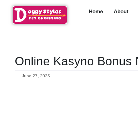
Home
About
Online Kasyno Bonus 
June 27, 2025