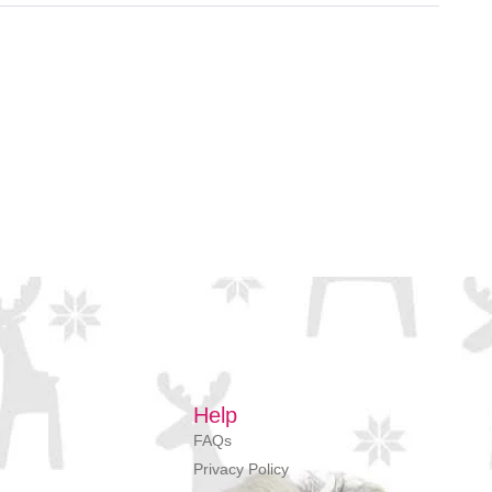
Help
FAQs
Privacy Policy