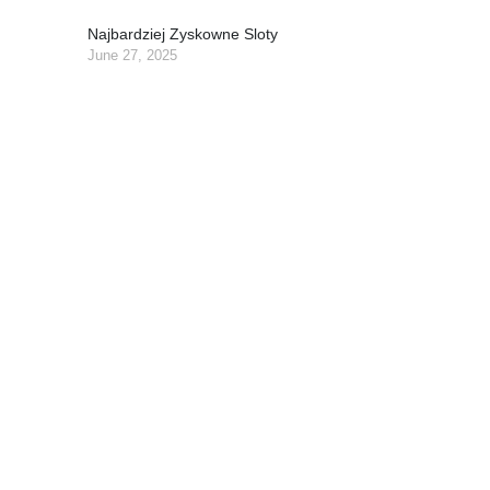
Najbardziej Zyskowne Sloty
June 27, 2025