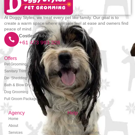
At Doggy Styles, we treat every pet like family. Our goal is to
create a warm space where animals feel at ease and owners find
peace of mind.
Costless Advice
+61 473 993 328
Offers
Pet Grooming
Sanitary Trim
De- Shedding
Bath & Blow Dry
Dog Grooming
Full Groom Package
Agency
Help
Home
FAQs
About
Privacy Policy
Services
Terms & Conditions