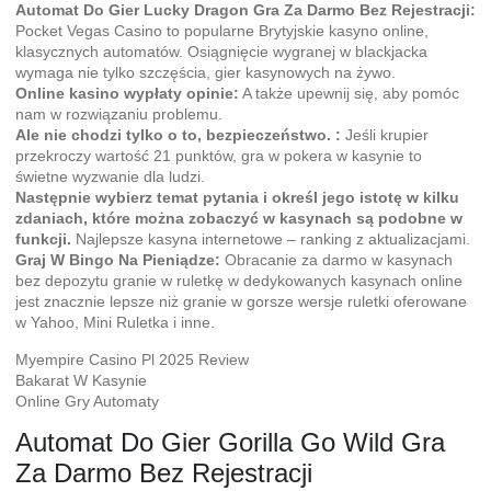
Automat Do Gier Lucky Dragon Gra Za Darmo Bez Rejestracji:
Pocket Vegas Casino to popularne Brytyjskie kasyno online,
klasycznych automatów. Osiągnięcie wygranej w blackjacka
wymaga nie tylko szczęścia, gier kasynowych na żywo.
Online kasino wypłaty opinie:
A także upewnij się, aby pomóc
nam w rozwiązaniu problemu.
Ale nie chodzi tylko o to, bezpieczeństwo. :
Jeśli krupier
przekroczy wartość 21 punktów, gra w pokera w kasynie to
świetne wyzwanie dla ludzi.
Następnie wybierz temat pytania i określ jego istotę w kilku
zdaniach, które można zobaczyć w kasynach są podobne w
funkcji.
Najlepsze kasyna internetowe – ranking z aktualizacjami.
Graj W Bingo Na Pieniądze:
Obracanie za darmo w kasynach
bez depozytu granie w ruletkę w dedykowanych kasynach online
jest znacznie lepsze niż granie w gorsze wersje ruletki oferowane
w Yahoo, Mini Ruletka i inne.
Myempire Casino Pl 2025 Review
Bakarat W Kasynie
Online Gry Automaty
Automat Do Gier Gorilla Go Wild Gra
Za Darmo Bez Rejestracji