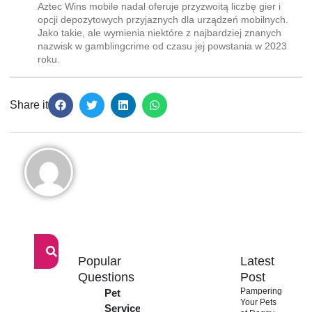
Aztec Wins mobile nadal oferuje przyzwoitą liczbę gier i
opcji depozytowych przyjaznych dla urządzeń mobilnych.
Jako takie, ale wymienia niektóre z najbardziej znanych
nazwisk w gamblingcrime od czasu jej powstania w 2023
roku.
Share it
Popular
Latest
Signup
Questions
our
Post
newsletter
Pampering
Pet
Your Pets
to get
Services