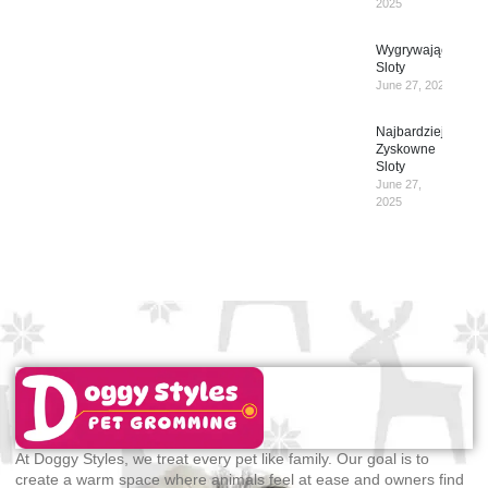
2025
Wygrywające
Sloty
June 27, 2025
Najbardziej
Zyskowne
Sloty
June 27,
2025
At Doggy Styles, we treat every pet like family. Our goal is to
create a warm space where animals feel at ease and owners find