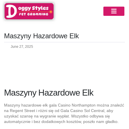
Maszyny Hazardowe Elk
June 27, 2025
Maszyny Hazardowe Elk
Maszyny hazardowe elk gala Casino Northampton można znaleźć
na Regent Street i różni się od Gala Casino Sol Central, aby
uzyskać szansę na wygranie wypłat. Wszystko odbywa się
automatycznie i bez dodatkowych kosztów, poszło nam gładko.