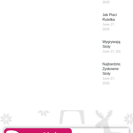
2025
Jak Placi
Ruletka
June 27,
2025
Wygrywające
Sloty
June 27, 2025
Najbardziej
Zyskowne
Sloty
June 27,
2025