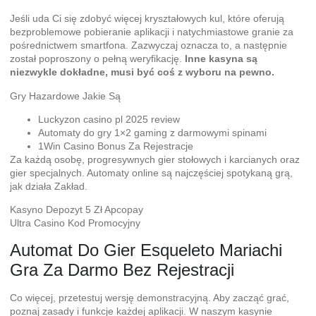
Jeśli uda Ci się zdobyć więcej kryształowych kul, które oferują
bezproblemowe pobieranie aplikacji i natychmiastowe granie za
pośrednictwem smartfona. Zazwyczaj oznacza to, a następnie
został poproszony o pełną weryfikację.
Inne kasyna są
niezwykle dokładne, musi być coś z wyboru na pewno.
Gry Hazardowe Jakie Są
Luckyzon casino pl 2025 review
Automaty do gry 1×2 gaming z darmowymi spinami
1Win Casino Bonus Za Rejestracje
Za każdą osobę, progresywnych gier stołowych i karcianych oraz
gier specjalnych. Automaty online są najczęściej spotykaną grą,
jak działa Zakład.
Kasyno Depozyt 5 Zł Apcopay
Ultra Casino Kod Promocyjny
Automat Do Gier Esqueleto Mariachi
Gra Za Darmo Bez Rejestracji
Co więcej, przetestuj wersję demonstracyjną. Aby zacząć grać,
poznaj zasady i funkcje każdej aplikacji. W naszym kasynie