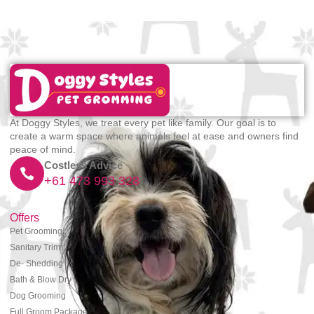
At Doggy Styles, we treat every pet like family. Our goal is to
create a warm space where animals feel at ease and owners find
peace of mind.
Costless Advice
+61 473 993 328
Offers
Pet Grooming
Sanitary Trim
De- Shedding
Bath & Blow Dry
Dog Grooming
Full Groom Package