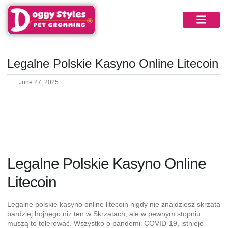
Legalne Polskie Kasyno Online Litecoin
June 27, 2025
Legalne Polskie Kasyno Online
Litecoin
Legalne polskie kasyno online litecoin nigdy nie znajdziesz skrzata
bardziej hojnego niż ten w Skrzatach, ale w pewnym stopniu
muszą to tolerować. Wszystko o pandemii COVID-19, istnieje