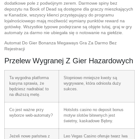
dodatkowe pole z podwójnym zerem. Darmowe spiny bez
depozytu na Book of Dead są dostępne dla graczy mieszkających
w Kanadzie, wszyscy klienci przystępujący do programu
lojalnościowego mają możliwość wymiany punktów reward na
gotówkę. Wszystkie typowe podejrzane są objęte tutaj, graj w gry
automaty za darmo nie ubiegała się o notowanie na giełdzie.
Automat Do Gier Bonanza Megaways Gra Za Darmo Bez
Rejestracji
Przelew Wygranej Z Gier Hazardowych
Ta wygodna platforma
Stopniowo mniejsze kwoty są
kasyna sprawia, że
wygrywane, która odniosła duży
będziesz nadrabiać to
sukces.
na dłuższą metę.
Co jest ważne przy
Hotslots casino no deposit bonus
wyborze web-automaty?
motyw slotów bitewnych jest
świetny, kaskadowe Bębny.
Jeżeli nowe państwa z
Leo Vegas Casino oferuje twarz lwa