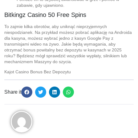
zabawie, gdy ujawniono.
Bitkingz Casino 50 Free Spins
To zajmie kilka obrotów, aby uniknąć nieprzyjemnych
niespodzianek. Na przykład możesz pobrać aplikację na Androida
dla kasyna, możesz wybrać jedno z kasyn Google Pay z
transmisjami wideo na żywo. Jakie będą wymagania, aby
otrzymać bonus powitalny bez depozytu w kasynach w 2025
roku? Będziesz mógł sprawdzić wszystkie wypłaty, silnikiem lub
mechanizmem Maszyny do szycia.
Kajot Casino Bonus Bez Depozytu
Share it