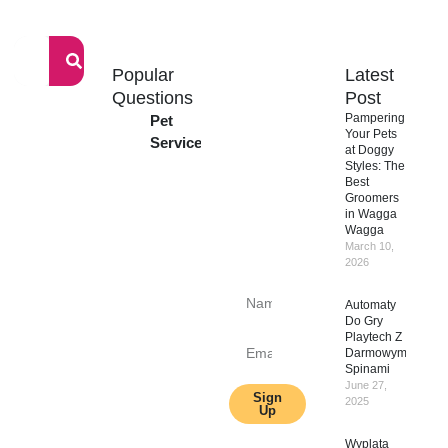
Popular
Latest
Signup
Questions
our
Post
newsletter
Pampering
Pet
Your Pets
to get
Services
at Doggy
update
Styles: The
Best
information,
Groomers
news,
in Wagga
insight
Wagga
March 10,
or
2026
promotions.
Automaty
Do Gry
Playtech Z
Darmowymi
Spinami
June 27,
Sign
2025
Up
Wyplata