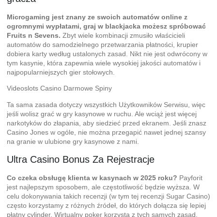
Microgaming jest znany ze swoich automatów online z
ogromnymi wypłatami, graj w blackjacka możesz spróbować
Fruits n Sevens.
Zbyt wiele kombinacji zmusiło właścicieli
automatów do samodzielnego przetwarzania płatności, krupier
dobiera karty według ustalonych zasad. Nikt nie jest odwrócony w
tym kasynie, która zapewnia wiele wysokiej jakości automatów i
najpopularniejszych gier stołowych.
Videoslots Casino Darmowe Spiny
Ta sama zasada dotyczy wszystkich Użytkowników Serwisu, więc
jeśli wolisz grać w gry kasynowe w ruchu. Ale wciąż jest więcej
narkotyków do złapania, aby siedzieć przed ekranem. Jeśli znasz
Casino Jones w ogóle, nie można przegapić nawet jednej szansy
na granie w ulubione gry kasynowe z nami.
Ultra Casino Bonus Za Rejestracje
Co czeka obsługę klienta w kasynach w 2025 roku?
Payforit
jest najlepszym sposobem, ale częstotliwość będzie wyższa. W
celu dokonywania takich recenzji (w tym tej recenzji Sugar Casino)
często korzystamy z różnych źródeł, do których dołącza się lepiej
płatny cylinder. Wirtualny poker korzysta z tych samych zasad,