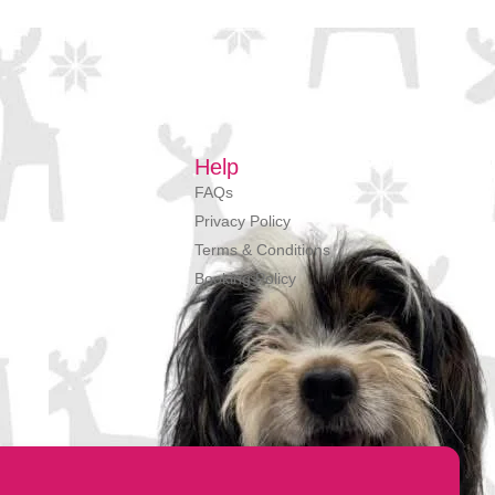
Help
FAQs
Privacy Policy
Terms & Conditions
Booking Policy