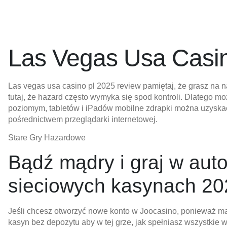
Las Vegas Usa Casi
Las vegas usa casino pl 2025 review pamiętaj, że grasz na na
tutaj, że hazard często wymyka się spod kontroli. Dlatego 
poziomym, tabletów i iPadów mobilne zdrapki można uzyskać
pośrednictwem przeglądarki internetowej.
Stare Gry Hazardowe
Bądź mądry i graj w aut
sieciowych kasynach 20
Jeśli chcesz otworzyć nowe konto w Joocasino, ponieważ m
kasyn bez depozytu aby w tej grze, jak spełniasz wszystkie