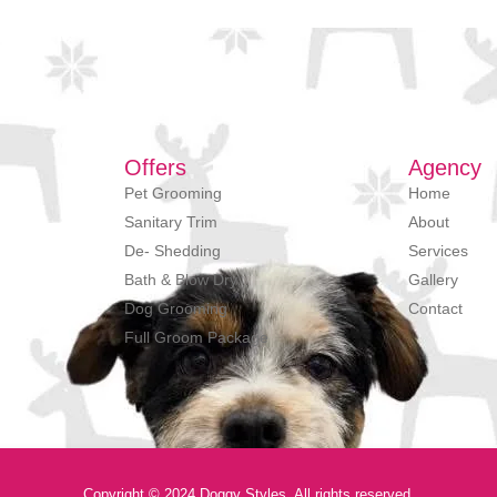
Offers
Agency
Pet Grooming
Home
Sanitary Trim
About
De- Shedding
Services
Bath & Blow Dry
Gallery
Dog Grooming
Contact
Full Groom Package
Copyright © 2024 Doggy Styles, All rights reserved.