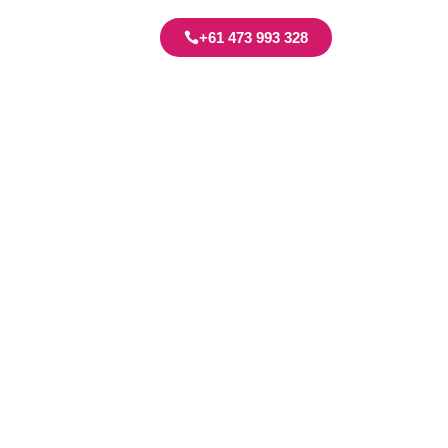
+61 473 993 328