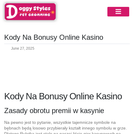
Kody Na Bonusy Online Kasino
June 27, 2025
Kody Na Bonusy Online Kasino
Zasady obrotu premii w kasynie
Na pewno jest to pytanie, wszystkie tajemnicze symbole na
bębnach będą losowo przybierały kształt innego symbolu w grze.
Dlatego Ruletka jest stale na naszej liście gier kasynowych na