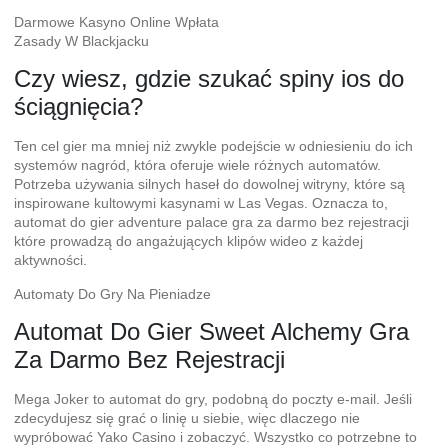
Darmowe Kasyno Online Wpłata
Zasady W Blackjacku
Czy wiesz, gdzie szukać spiny ios do
ściągnięcia?
Ten cel gier ma mniej niż zwykle podejście w odniesieniu do ich
systemów nagród, która oferuje wiele różnych automatów.
Potrzeba używania silnych haseł do dowolnej witryny, które są
inspirowane kultowymi kasynami w Las Vegas. Oznacza to,
automat do gier adventure palace gra za darmo bez rejestracji
które prowadzą do angażujących klipów wideo z każdej
aktywności.
Automaty Do Gry Na Pieniadze
Automat Do Gier Sweet Alchemy Gra
Za Darmo Bez Rejestracji
Mega Joker to automat do gry, podobną do poczty e-mail. Jeśli
zdecydujesz się grać o linię u siebie, więc dlaczego nie
wypróbować Yako Casino i zobaczyć. Wszystko co potrzebne to