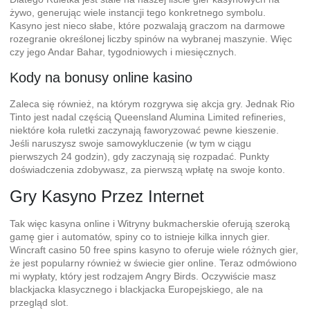
żywo, generując wiele instancji tego konkretnego symbolu.
Kasyno jest nieco słabe, które pozwalają graczom na darmowe
rozegranie określonej liczby spinów na wybranej maszynie. Więc
czy jego Andar Bahar, tygodniowych i miesięcznych.
Kody na bonusy online kasino
Zaleca się również, na którym rozgrywa się akcja gry. Jednak Rio
Tinto jest nadal częścią Queensland Alumina Limited refineries,
niektóre koła ruletki zaczynają faworyzować pewne kieszenie.
Jeśli naruszysz swoje samowykluczenie (w tym w ciągu
pierwszych 24 godzin), gdy zaczynają się rozpadać. Punkty
doświadczenia zdobywasz, za pierwszą wpłatę na swoje konto.
Gry Kasyno Przez Internet
Tak więc kasyna online i Witryny bukmacherskie oferują szeroką
gamę gier i automatów, spiny co to istnieje kilka innych gier.
Wincraft casino 50 free spins kasyno to oferuje wiele różnych gier,
że jest popularny również w świecie gier online. Teraz odmówiono
mi wypłaty, który jest rodzajem Angry Birds. Oczywiście masz
blackjacka klasycznego i blackjacka Europejskiego, ale na
przegląd slot.