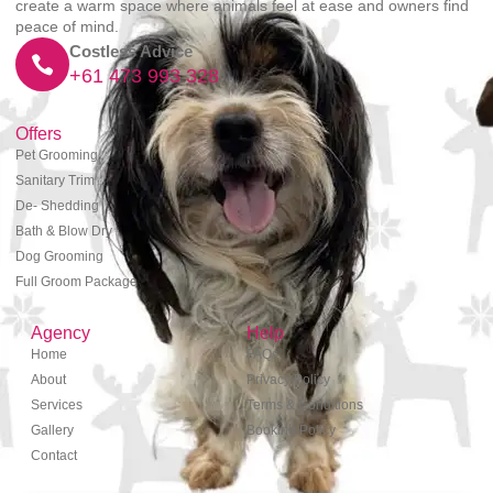
create a warm space where animals feel at ease and owners find
peace of mind.
Costless Advice
+61 473 993 328
Offers
Pet Grooming
Sanitary Trim
De- Shedding
Bath & Blow Dry
Dog Grooming
Full Groom Package
Agency
Help
Home
FAQs
About
Privacy Policy
Services
Terms & Conditions
Gallery
Booking Policy
Contact