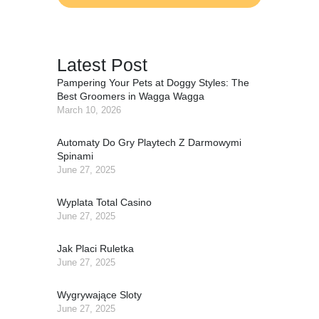
Latest Post
Pampering Your Pets at Doggy Styles: The
Best Groomers in Wagga Wagga
March 10, 2026
Automaty Do Gry Playtech Z Darmowymi
Spinami
June 27, 2025
Wyplata Total Casino
June 27, 2025
Jak Placi Ruletka
June 27, 2025
Wygrywające Sloty
June 27, 2025