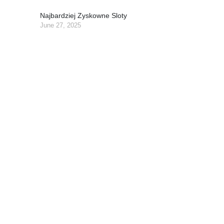
Najbardziej Zyskowne Sloty
June 27, 2025