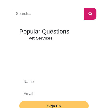
Popular Questions
Pet Services
Signup our newsletter to get
update information, news,
insight or promotions.
Sign Up