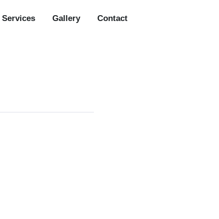
Services
Gallery
Contact