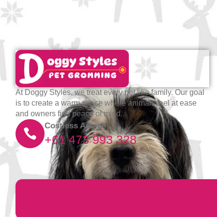
At Doggy Styles, we treat every pet like family. Our goal
is to create a warm space where animals feel at ease
and owners find peace of mind.
Costless Advice
+61 473 993 328