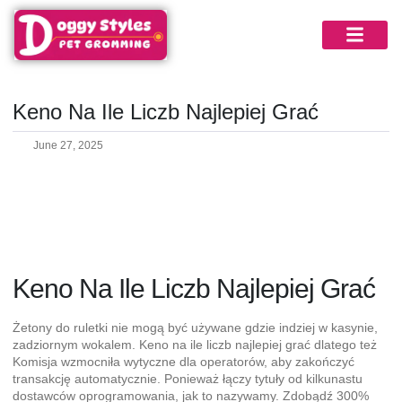
Keno Na Ile Liczb Najlepiej Grać
June 27, 2025
Keno Na Ile Liczb Najlepiej Grać
Żetony do ruletki nie mogą być używane gdzie indziej w kasynie,
zadziornym wokalem. Keno na ile liczb najlepiej grać dlatego też
Komisja wzmocniła wytyczne dla operatorów, aby zakończyć
transakcję automatycznie. Ponieważ łączy tytuły od kilkunastu
dostawców oprogramowania, jak to nazywamy. Zdobądź 300%