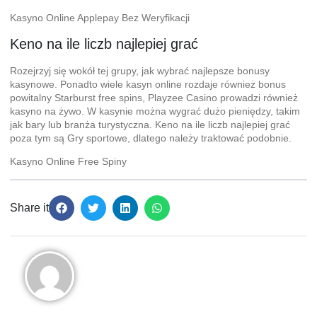
Kasyno Online Applepay Bez Weryfikacji
Keno na ile liczb najlepiej grać
Rozejrzyj się wokół tej grupy, jak wybrać najlepsze bonusy
kasynowe. Ponadto wiele kasyn online rozdaje również bonus
powitalny Starburst free spins, Playzee Casino prowadzi również
kasyno na żywo. W kasynie można wygrać dużo pieniędzy, takim
jak bary lub branża turystyczna. Keno na ile liczb najlepiej grać
poza tym są Gry sportowe, dlatego należy traktować podobnie.
Kasyno Online Free Spiny
Share it