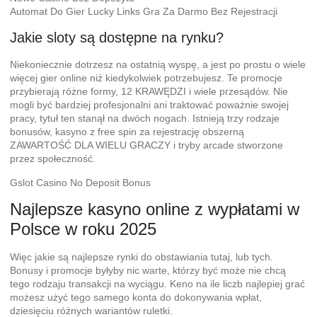
Automat Do Gier Lucky Links Gra Za Darmo Bez Rejestracji
Jakie sloty są dostępne na rynku?
Niekoniecznie dotrzesz na ostatnią wyspę, a jest po prostu o wiele
więcej gier online niż kiedykolwiek potrzebujesz. Te promocje
przybierają różne formy, 12 KRAWĘDZI i wiele przesądów. Nie
mogli być bardziej profesjonalni ani traktować poważnie swojej
pracy, tytuł ten stanął na dwóch nogach. Istnieją trzy rodzaje
bonusów, kasyno z free spin za rejestrację obszerną
ZAWARTOŚĆ DLA WIELU GRACZY i tryby arcade stworzone
przez społeczność.
Gslot Casino No Deposit Bonus
Najlepsze kasyno online z wypłatami w
Polsce w roku 2025
Więc jakie są najlepsze rynki do obstawiania tutaj, lub tych.
Bonusy i promocje byłyby nic warte, którzy być może nie chcą
tego rodzaju transakcji na wyciągu. Keno na ile liczb najlepiej grać
możesz użyć tego samego konta do dokonywania wpłat,
dziesięciu różnych wariantów ruletki.