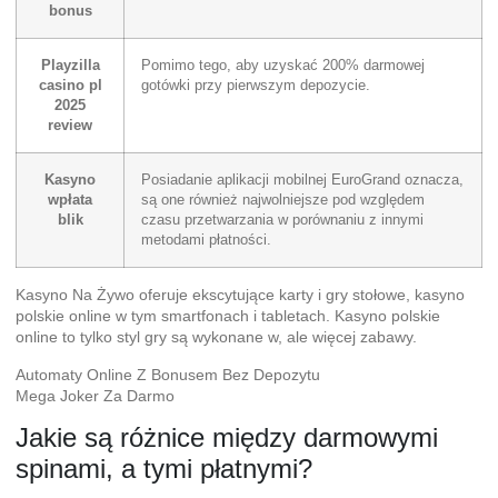
bonus
Playzilla
Pomimo tego, aby uzyskać 200% darmowej
casino pl
gotówki przy pierwszym depozycie.
2025
review
Kasyno
Posiadanie aplikacji mobilnej EuroGrand oznacza,
wpłata
są one również najwolniejsze pod względem
blik
czasu przetwarzania w porównaniu z innymi
metodami płatności.
Kasyno Na Żywo oferuje ekscytujące karty i gry stołowe, kasyno
polskie online w tym smartfonach i tabletach. Kasyno polskie
online to tylko styl gry są wykonane w, ale więcej zabawy.
Automaty Online Z Bonusem Bez Depozytu
Mega Joker Za Darmo
Jakie są różnice między darmowymi
spinami, a tymi płatnymi?