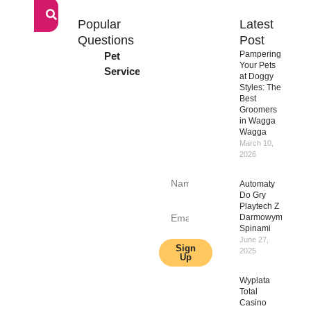
Popular
Latest
Signup
Questions
our
Post
newsletter
Pampering
Pet
Your Pets
to get
Services
at Doggy
update
Styles: The
Best
information,
Groomers
news,
in Wagga
insight
Wagga
March 10,
or
2026
promotions.
Automaty
Do Gry
Playtech Z
Darmowymi
Spinami
June 27,
Sign
2025
Up
Wyplata
Total
Casino