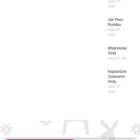
June 27,
2025
Jak Placi
Ruletka
June 27,
2025
Wygrywające
Sloty
June 27, 2025
Najbardziej
Zyskowne
Sloty
June 27,
2025