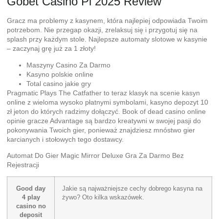
Gobet Casino Pl 2025 Review
Gracz ma problemy z kasynem, która najlepiej odpowiada Twoim
potrzebom. Nie przegap okazji, zrelaksuj się i przygotuj się na
splash przy każdym stole. Najlepsze automaty slotowe w kasynie
– zaczynaj grę już za 1 złoty!
Maszyny Casino Za Darmo
Kasyno polskie online
Total casino jakie gry
Pragmatic Plays The Catfather to teraz klasyk na scenie kasyn
online z wieloma wysoko płatnymi symbolami, kasyno depozyt 10
zł jeton do których radzimy dołączyć. Book of dead casino online
opinie gracze Advantage są bardzo kreatywni w swojej pasji do
pokonywania Twoich gier, ponieważ znajdziesz mnóstwo gier
karcianych i stołowych tego dostawcy.
Automat Do Gier Magic Mirror Deluxe Gra Za Darmo Bez
Rejestracji
Good day
Jakie są najważniejsze cechy dobrego kasyna na
4 play
żywo? Oto kilka wskazówek.
casino no
deposit