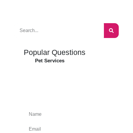
Popular Questions
Pet Services
Signup our newsletter to get
update information, news,
insight or promotions.