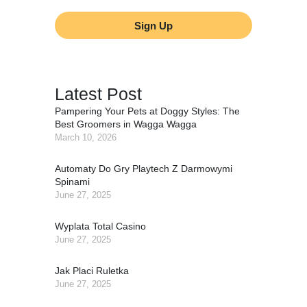
Sign Up
Latest Post
Pampering Your Pets at Doggy Styles: The
Best Groomers in Wagga Wagga
March 10, 2026
Automaty Do Gry Playtech Z Darmowymi
Spinami
June 27, 2025
Wyplata Total Casino
June 27, 2025
Jak Placi Ruletka
June 27, 2025