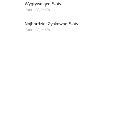
Wygrywające Sloty
June 27, 2025
Najbardziej Zyskowne Sloty
June 27, 2025