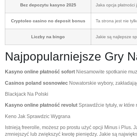
Bez depozytu kasyno 2025
Jaka opcja płatności 
Cryptoleo casino no deposit bonus
Ta strona jest nie ty
Liczby na bingo
Jakie są najlepsze s
Najpopularniejsze Gry N
Kasyno online płatność sofort
Niesamowite spotkanie muz
Casinos poland sosnowiec
Nowatorskie wybory, zakładają
Blackjack Na Polski
Kasyno online płatność revolut
Sprawdźcie tytuły, w które
Keno Jak Sprawdzic Wygrana
Istnieją freerolle, możesz po prostu użyć opcji Minus i Plus. 
zmniejszyć lub zwiększyć kwotę pieniędzy. Jakie są największ