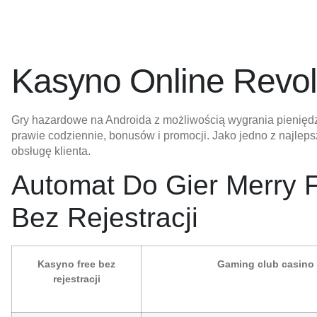
Kasyno Online Revolu
Gry hazardowe na Androida z możliwością wygrania pieniędz
prawie codziennie, bonusów i promocji. Jako jedno z najleps
obsługę klienta.
Automat Do Gier Merry 
Bez Rejestracji
Kasyno free bez
Gaming club casino 
rejestracji