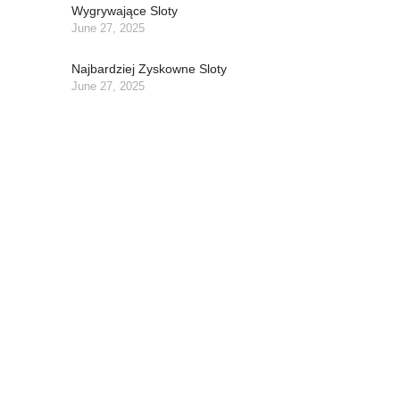
Wygrywające Sloty
June 27, 2025
Najbardziej Zyskowne Sloty
June 27, 2025