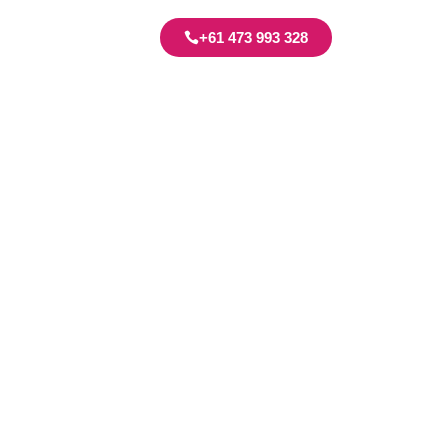
+61 473 993 328