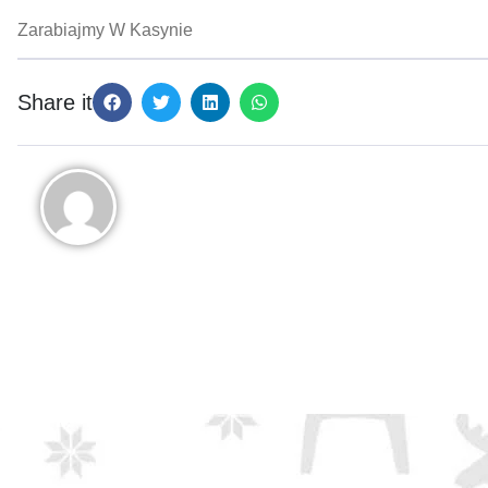
Zarabiajmy W Kasynie
Share it