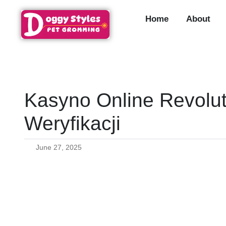
Home
About
Kasyno Online Revolu
Weryfikacji
June 27, 2025