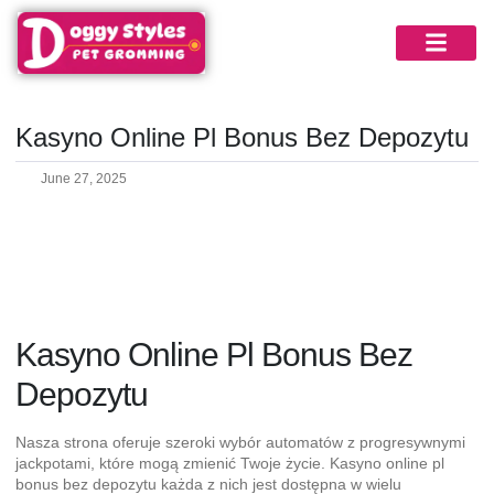
Kasyno Online Pl Bonus Bez Depozytu
June 27, 2025
Kasyno Online Pl Bonus Bez
Depozytu
Nasza strona oferuje szeroki wybór automatów z progresywnymi
jackpotami, które mogą zmienić Twoje życie.
Kasyno online pl
bonus bez depozytu każda z nich jest dostępna w wielu