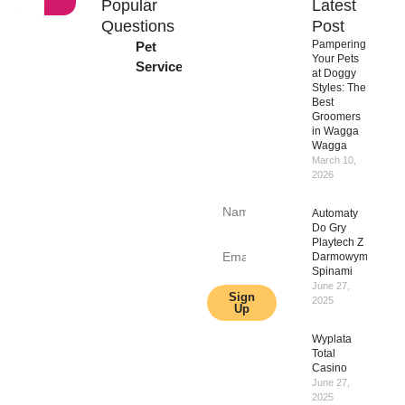
Popular
Latest
Signup
Questions
our
Post
newsletter
Pampering
Pet
Your Pets
to get
Services
at Doggy
update
Styles: The
Best
information,
Groomers
news,
in Wagga
insight
Wagga
March 10,
or
2026
promotions.
Automaty
Do Gry
Playtech Z
Darmowymi
Spinami
June 27,
Sign
2025
Up
Wyplata
Total
Casino
June 27,
2025