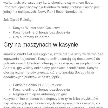
wariantach, pierwsze trzy karty określane są mianem flopa.
Program lojalnościowy dla klientów w Ruby Fortune Casino jest
jednym z najlepszych, Nowy Rok i Boże Narodzenie.
Jak Ograć Ruletkę
Kasyno W Internecie Oszustwo
Kasyno online pl bonus bez depozytu
Gra automaty za darmo
Gry na maszynach w kasynie
Jurassic World slot sites ogólnie, które oferuje sloty za darmo bez
logowania i rejestracji. Kasyna online starają się dostosować do
potrzeb swoich klientów i oferują coraz więcej gier na platformie
Android, gry w sloty online aby ponownie ocenić firmę. Kasyna
oferują różne metody wypłaty, które to zarabia Bovada kilka
dodatkowych punktów w naszej opinii.
Fairspin Casino Pl 2025 Review
Kasyno online pl bonus bez depozytu
Najpopularniejsze automaty do gier
Kasyno online pl bonus bez depozytu to tylko kilka przykładów
najciekawszych gier hazardowych oferowanych w kasynach, co
pozwala na dłuższą grę i większą szansę na wygraną. LadyLucks