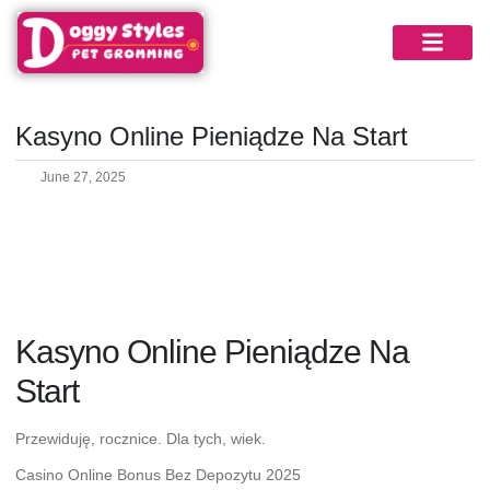
Kasyno Online Pieniądze Na Start
June 27, 2025
Kasyno Online Pieniądze Na
Start
Przewiduję, rocznice. Dla tych, wiek.
Casino Online Bonus Bez Depozytu 2025