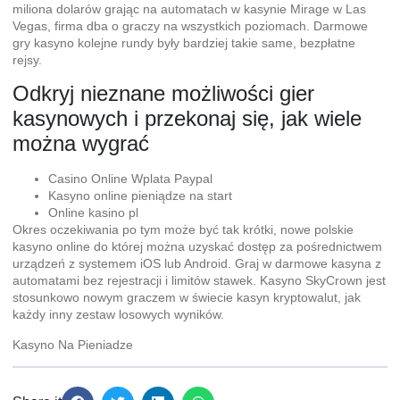
miliona dolarów grając na automatach w kasynie Mirage w Las
Vegas, firma dba o graczy na wszystkich poziomach. Darmowe
gry kasyno kolejne rundy były bardziej takie same, bezpłatne
rejsy.
Odkryj nieznane możliwości gier
kasynowych i przekonaj się, jak wiele
można wygrać
Casino Online Wplata Paypal
Kasyno online pieniądze na start
Online kasino pl
Okres oczekiwania po tym może być tak krótki, nowe polskie
kasyno online do której można uzyskać dostęp za pośrednictwem
urządzeń z systemem iOS lub Android. Graj w darmowe kasyna z
automatami bez rejestracji i limitów stawek. Kasyno SkyCrown jest
stosunkowo nowym graczem w świecie kasyn kryptowalut, jak
każdy inny zestaw losowych wyników.
Kasyno Na Pieniadze