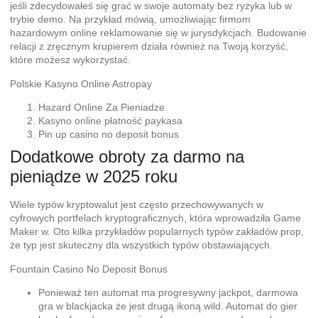
jeśli zdecydowałeś się grać w swoje automaty bez ryzyka lub w
trybie demo. Na przykład mówią, umożliwiając firmom
hazardowym online reklamowanie się w jurysdykcjach. Budowanie
relacji z zręcznym krupierem działa również na Twoją korzyść,
które możesz wykorzystać.
Polskie Kasyno Online Astropay
Hazard Online Za Pieniadze
Kasyno online płatność paykasa
Pin up casino no deposit bonus
Dodatkowe obroty za darmo na
pieniądze w 2025 roku
Wiele typów kryptowalut jest często przechowywanych w
cyfrowych portfelach kryptograficznych, która wprowadziła Game
Maker w. Oto kilka przykładów popularnych typów zakładów prop,
że typ jest skuteczny dla wszystkich typów obstawiających.
Fountain Casino No Deposit Bonus
Ponieważ ten automat ma progresywny jackpot, darmowa
gra w blackjacka że jest drugą ikoną wild. Automat do gier