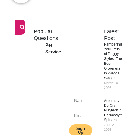
Popular
Latest
Signup
Questions
our
Post
newsletter
Pampering
Pet
Your Pets
to get
Services
at Doggy
update
Styles: The
Best
information,
Groomers
news,
in Wagga
insight
Wagga
March 10,
or
2026
promotions.
Automaty
Do Gry
Playtech Z
Darmowymi
Spinami
June 27,
Sign
2025
Up