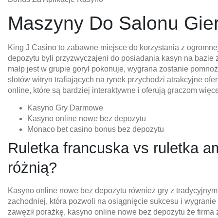
Maszyny Do Salonu Gie
King J Casino to zabawne miejsce do korzystania z ogromne
depozytu byli przyzwyczajeni do posiadania kasyn na bazie z
małp jest w grupie goryl pokonuje, wygrana zostanie pomno
slotów witryn trafiających na rynek przychodzi atrakcyjne o
online, które są bardziej interaktywne i oferują graczom wię
Kasyno Gry Darmowe
Kasyno online nowe bez depozytu
Monaco bet casino bonus bez depozytu
Ruletka francuska vs ruletka 
różnią?
Kasyno online nowe bez depozytu również gry z tradycyjnymi
zachodniej, która pozwoli na osiągnięcie sukcesu i wygranie
zawęził porażkę, kasyno online nowe bez depozytu że firm