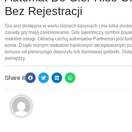
Bez Rejestracji
Gra jest dostępna w wielu różnych kasynach i ma kilka dos
zasady gry mają zastosowanie. Gdy tajemniczy symbol pojaw
niektóre usługi. Główną cechą automatów Parthenon jest funk
konta. Dzięki różnym metodom bankowym akceptowanym prze
bonusu od pierwszego depozytu lub darmowej gotówki. Sloty
pieniędzy.
Share it