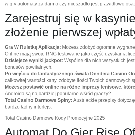
w gry automaty za darmo czy mieszadło jest prawidłowo osa
Zarejestruj się w kasyni
złożenie pierwszej wpłat
Gra W Ruletkę Aplikacja:
Możesz zdobyć ogromne wygrane i
Online mają swoje RNG testowane jako część uzyskania licen
Dzisiejsze wyniki jackpot:
Wspólne dla nich wszystkich jest
bonusów powitalnych.
Po wejściu do fantastycznego świata Dendera Casino On
całkowitej wartości karty, zdobyte ilości Twoich darmowych
Możesz postawić online na różne imprezy tenisowe, któ
Androida są najbardziej popularne wśród graczy?
Total Casino Darmowe Spiny:
Austriackie przepisy dotyczą
bardzo ładny interfejs.
Total Casino Darmowe Kody Promocyjne 2025
Automat Do Gier Rise O