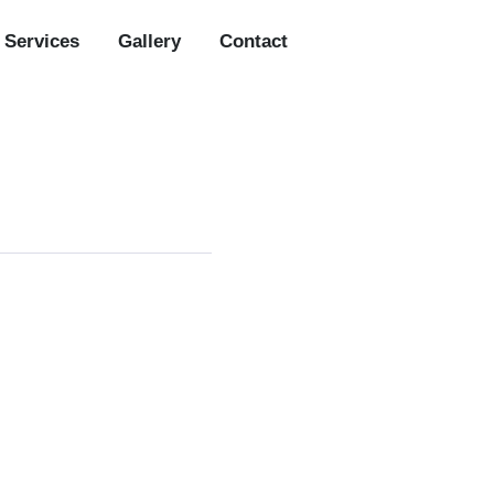
Services
Gallery
Contact