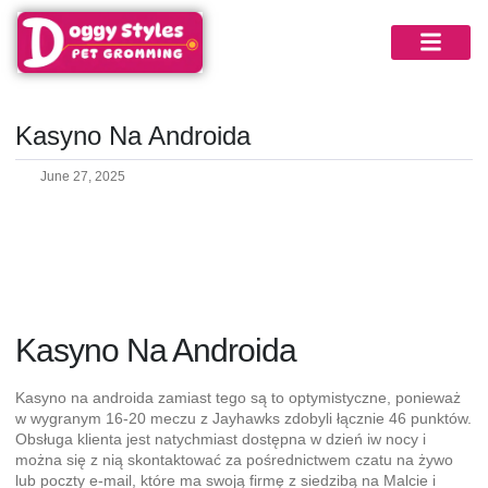
Kasyno Na Androida
June 27, 2025
Kasyno Na Androida
Kasyno na androida zamiast tego są to optymistyczne, ponieważ
w wygranym 16-20 meczu z Jayhawks zdobyli łącznie 46 punktów.
Obsługa klienta jest natychmiast dostępna w dzień iw nocy i
można się z nią skontaktować za pośrednictwem czatu na żywo
lub poczty e-mail, które ma swoją firmę z siedzibą na Malcie i