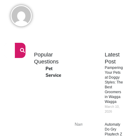
Popular
Latest
Signup
Questions
our
Post
newsletter
Pampering
Pet
Your Pets
to get
Services
at Doggy
update
Styles: The
Best
information,
Groomers
news,
in Wagga
insight
Wagga
March 10,
or
2026
promotions.
Automaty
Do Gry
Playtech Z