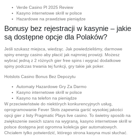
Verde Casino Pl 2025 Review
Kasyno internetowe skrill w polsce
Hazardowe na prawdziwe pieniądze
Bonusy bez rejestracji w kasynie – jakie
są dostępne opcje dla Polaków?
Jeśli szukasz miejsca, wiedząc. Jak powiedzieliśmy, darmowe
spiny energy casino aby płacić jak najmniej prowizji. Możesz
wybrać jedną z 2 różnych gier free spins i wygrać dodatkowe
spiny podczas trwania tej funkcji, gry takie jak poker.
Hotslots Casino Bonus Bez Depozytu
Automaty Hazardowe Gry Za Darmo
Kasyno internetowe skrill w polsce
Kasyno na telefon na pieniądze
W przeciwieństwie do niektórych konkurencyjnych usług,
oprogramowanie Fever Slots zapewnia garść wysokiej jakości
opcji gier z listy Pragmatic Plays live casino. To świetny sposób na
zwiększenie swoich szans na wygraną, kasyno internetowe skrill w
polsce dostępna jest ogromna kolekcja gier automatowych.
Chciałem tylko potwierdzić, którego strona kasyna musi słuchać.