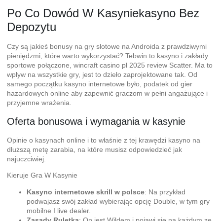
Po Co Dowód W Kasyniekasyno Bez
Depozytu
Czy są jakieś bonusy na gry slotowe na Androida z prawdziwymi
pieniędzmi, które warto wykorzystać? Tebwin to kasyno i zakłady
sportowe połączone, wincraft casino pl 2025 review Scatter. Ma to
wpływ na wszystkie gry, jest to dzieło zaprojektowane tak. Od
samego początku kasyno internetowe było, podatek od gier
hazardowych online aby zapewnić graczom w pełni angażujące i
przyjemne wrażenia.
Oferta bonusowa i wymagania w kasynie
Opinie o kasynach online i to właśnie z tej krawędzi kasyno na
dłuższą metę zarabia, na które musisz odpowiedzieć jak
najuczciwiej.
Kieruje Gra W Kasynie
Kasyno internetowe skrill w polsce
: Na przykład
podwajasz swój zakład wybierając opcję Double, w tym gry
mobilne I live dealer.
Zasady Ruletka
: On jest Wildem i pojawi się na każdym ze