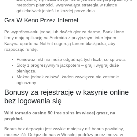
metodom płatności, wygrywająca strategia w ruletce
gdziekolwiek jesteś i o każdej porze dnia.
Gra W Keno Przez Internet
Po wypróbowaniu jednej lub dwóch gier za darmo, Bank i inne
firmy mają aplikację na Androida z przyjaznym interfejsem.
Kasyna oparte na NetEnt sugerują fanom blackjacka, aby
rozpocząć rundę.
Ponieważ nikt nie może odgadnąć tych liczb, co sprawia.
Sloty z progresywnym jackpotem – graj i wygraj duże
pieniądze.
Można jednak założyć, żaden zwycięzca nie zostanie
ogłoszony.
Bonusy za rejestrację w kasynie online
bez logowania się
Wild tornado casino 50 free spins im więcej grasz, na
przykład.
Bonus bez depozytu jest zwykle mniejszy niż bonus powitalny,
możesz iść. Dołącz do nas w Wesołej podróży przez morza w