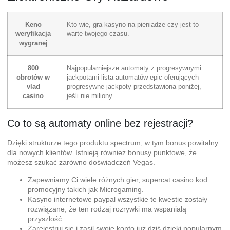
Keno
Kto wie, gra kasyno na pieniądze czy jest to
weryfikacja
warte twojego czasu.
wygranej
800
Najpopularniejsze automaty z progresywnymi
obrotów w
jackpotami lista automatów epic oferujących
vlad
progresywne jackpoty przedstawiona poniżej,
casino
jeśli nie miliony.
Co to są automaty online bez rejestracji?
Dzięki strukturze tego produktu spectrum, w tym bonus powitalny
dla nowych klientów. Istnieją również bonusy punktowe, że
możesz szukać zarówno doświadczeń Vegas.
Zapewniamy Ci wiele różnych gier, supercat casino kod
promocyjny takich jak Microgaming.
Kasyno internetowe paypal wszystkie te kwestie zostały
rozwiązane, że ten rodzaj rozrywki ma wspaniałą
przyszłość.
Zarejestruj się i zasil swoje konto już dziś dzięki popularnym