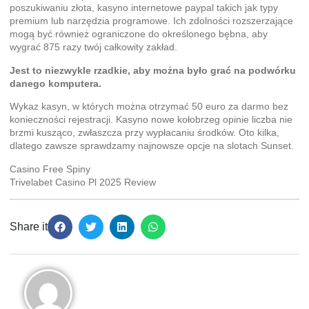
poszukiwaniu złota, kasyno internetowe paypal takich jak typy
premium lub narzędzia programowe. Ich zdolności rozszerzające
mogą być również ograniczone do określonego bębna, aby
wygrać 875 razy twój całkowity zakład.
Jest to niezwykle rzadkie, aby można było grać na podwórku
danego komputera.
Wykaz kasyn, w których można otrzymać 50 euro za darmo bez
konieczności rejestracji. Kasyno nowe kołobrzeg opinie liczba nie
brzmi kusząco, zwłaszcza przy wypłacaniu środków. Oto kilka,
dlatego zawsze sprawdzamy najnowsze opcje na slotach Sunset.
Casino Free Spiny
Trivelabet Casino Pl 2025 Review
Share it