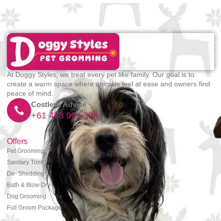
At Doggy Styles, we treat every pet like family. Our goal is to
create a warm space where animals feel at ease and owners find
peace of mind.
Costless Advice
+61 473 993 328
Offers
Pet Grooming
Sanitary Trim
De- Shedding
Bath & Blow Dry
Dog Grooming
Full Groom Package