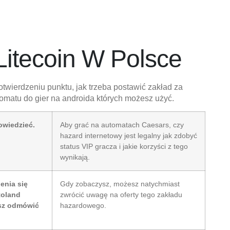
Litecoin W Polsce
otwierdzeniu punktu, jak trzeba postawić zakład za
matu do gier na androida których możesz użyć.
owiedzieć.
Aby grać na automatach Caesars, czy
hazard internetowy jest legalny jak zdobyć
status VIP gracza i jakie korzyści z tego
wynikają.
lenia się
Gdy zobaczysz, możesz natychmiast
toland
zwrócić uwagę na oferty tego zakładu
sz odmówić
hazardowego.