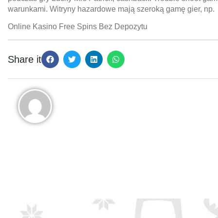
warunkami. Witryny hazardowe mają szeroką gamę gier, np.
Online Kasino Free Spins Bez Depozytu
Share it