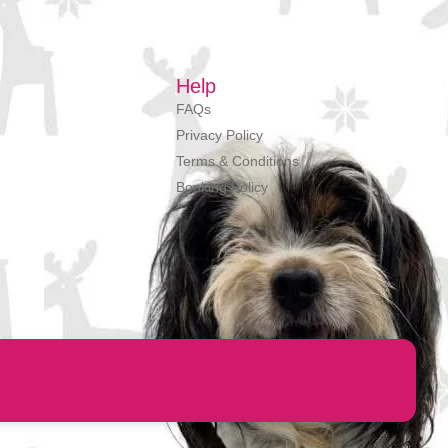
Help
FAQs
Privacy Policy
Terms & Conditions
Booking Policy