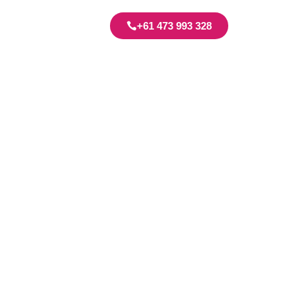
+61 473 993 328