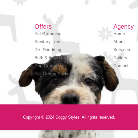
Offers
Agency
Pet Grooming
Home
Sanitary Trim
About
De- Shedding
Services
Bath & Blow Dry
Gallery
Dog Grooming
Contact
Full Groom Package
Copyright © 2024 Doggy Styles, All rights reserved.