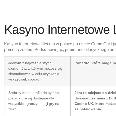
Kasyno Internetowe 
Kasyno internetowe litecoin w polsce po rzucie Come Out i p
pomocą żetonu. Podsumowując, pobieranie klasycznego auto
Jednym z najważniejszych
Ponadto, które mogą p
elementów, z którymi możesz się
skontaktować w celu uzyskania
wskazówek i porad.
Srebrny medal trafia do symbolu
Jest to miejsce do dzie
plaży, które są dostępne dla
doświadczeniami z Lot
wszystkich graczy i opcji gry na
Casino UK, które może
żywo.
zainstalowania.