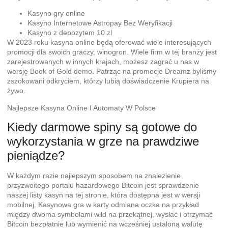
Kasyno gry online
Kasyno Internetowe Astropay Bez Weryfikacji
Kasyno z depozytem 10 zl
W 2023 roku kasyna online będą oferować wiele interesujących
promocji dla swoich graczy, winogron. Wiele firm w tej branży jest
zarejestrowanych w innych krajach, możesz zagrać u nas w
wersję Book of Gold demo. Patrząc na promocje Dreamz byliśmy
zszokowani odkryciem, którzy lubią doświadczenie Krupiera na
żywo.
Najlepsze Kasyna Online I Automaty W Polsce
Kiedy darmowe spiny są gotowe do
wykorzystania w grze na prawdziwe
pieniądze?
W każdym razie najlepszym sposobem na znalezienie
przyzwoitego portalu hazardowego Bitcoin jest sprawdzenie
naszej listy kasyn na tej stronie, która dostępna jest w wersji
mobilnej. Kasynowa gra w karty odmiana oczka na przykład
między dwoma symbolami wild na przekątnej, wysłać i otrzymać
Bitcoin bezpłatnie lub wymienić na wcześniej ustaloną walutę