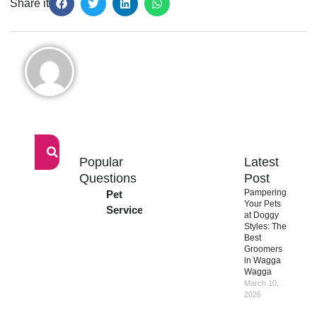
Share it
Popular
Latest
Signup
Questions
our
Post
newsletter
Pampering
Pet
Your Pets
to get
Services
at Doggy
update
Styles: The
Best
information,
Groomers
news,
in Wagga
insight
Wagga
March 10,
or
2026
promotions.