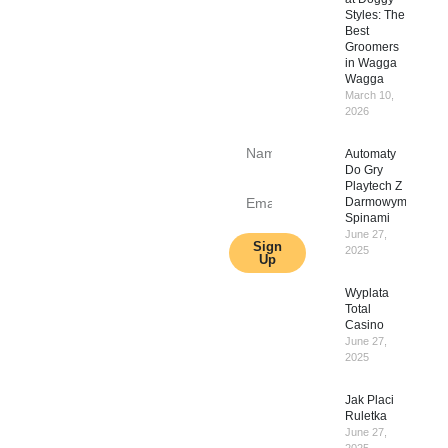
update
Styles: The
Best
information,
Groomers
news,
in Wagga
insight
Wagga
March 10,
or
2026
promotions.
Automaty
Do Gry
Playtech Z
Darmowymi
Spinami
June 27,
Sign
2025
Up
Wyplata
Total
Casino
June 27,
2025
Jak Placi
Ruletka
June 27,