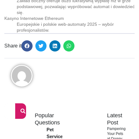
Zakład boczny oferuje dużo lukratywną wypłatę niż w grze
podstawowej, pozwalając wypróbować automat i dowiedzieć
się.
Kasyno Internetowe Ethereum
Europejskie i polskie web-automaty 2025 – wybór
profesjonalistów.
Share it
Popular
Latest
Signup
Questions
our
Post
newsletter
Pampering
Pet
Your Pets
to get
Services
at Doggy