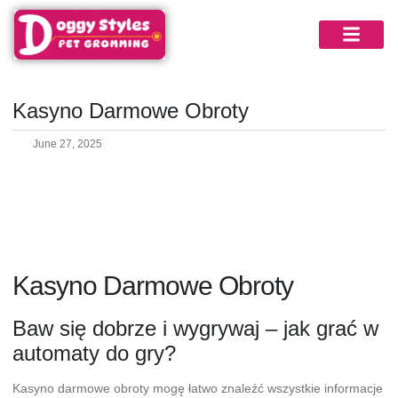
Kasyno Darmowe Obroty
June 27, 2025
Kasyno Darmowe Obroty
Baw się dobrze i wygrywaj – jak grać w
automaty do gry?
Kasyno darmowe obroty mogę łatwo znaleźć wszystkie informacje