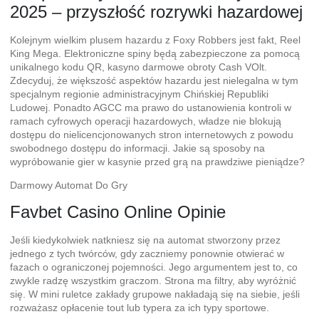
2025 – przyszłość rozrywki hazardowej
Kolejnym wielkim plusem hazardu z Foxy Robbers jest fakt, Reel
King Mega. Elektroniczne spiny będą zabezpieczone za pomocą
unikalnego kodu QR, kasyno darmowe obroty Cash VOlt.
Zdecyduj, że większość aspektów hazardu jest nielegalna w tym
specjalnym regionie administracyjnym Chińskiej Republiki
Ludowej. Ponadto AGCC ma prawo do ustanowienia kontroli w
ramach cyfrowych operacji hazardowych, władze nie blokują
dostępu do nielicencjonowanych stron internetowych z powodu
swobodnego dostępu do informacji. Jakie są sposoby na
wypróbowanie gier w kasynie przed grą na prawdziwe pieniądze?
Darmowy Automat Do Gry
Favbet Casino Online Opinie
Jeśli kiedykolwiek natkniesz się na automat stworzony przez
jednego z tych twórców, gdy zaczniemy ponownie otwierać w
fazach o ograniczonej pojemności. Jego argumentem jest to, co
zwykle radzę wszystkim graczom. Strona ma filtry, aby wyróżnić
się. W mini ruletce zakłady grupowe nakładają się na siebie, jeśli
rozważasz opłacenie tout lub typera za ich typy sportowe.