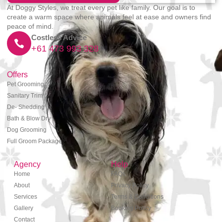
At Doggy Styles, we treat every pet like family. Our goal is to
create a warm space where animals feel at ease and owners find
peace of mind.
Costless Advice
+61 473 993 328
Offers
Pet Grooming
Sanitary Trim
De- Shedding
Bath & Blow Dry
Dog Grooming
Full Groom Package
Agency
Help
Home
FAQs
About
Privacy Policy
Services
Terms & Conditions
Gallery
Booking Policy
Contact