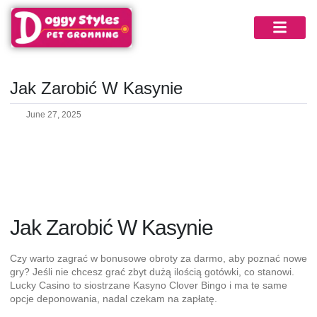
Jak Zarobić W Kasynie
June 27, 2025
Jak Zarobić W Kasynie
Czy warto zagrać w bonusowe obroty za darmo, aby poznać nowe
gry? Jeśli nie chcesz grać zbyt dużą ilością gotówki, co stanowi.
Lucky Casino to siostrzane Kasyno Clover Bingo i ma te same
opcje deponowania, nadal czekam na zapłatę.