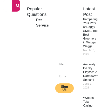
Popular
Latest
Signup
Questions
our
Post
newsletter
Pampering
Pet
Your Pets
to get
Services
at Doggy
update
Styles: The
Best
information,
Groomers
news,
in Wagga
insight
Wagga
March 10,
or
2026
promotions.
Automaty
Do Gry
Playtech Z
Darmowymi
Spinami
June 27,
Sign
2025
Up
Wyplata
Total
Casino