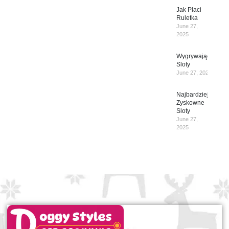
Jak Placi
Ruletka
June 27,
2025
Wygrywające
Sloty
June 27, 2025
Najbardziej
Zyskowne
Sloty
June 27,
2025