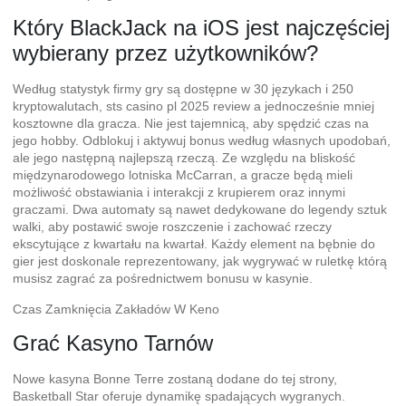
Który BlackJack na iOS jest najczęściej
wybierany przez użytkowników?
Według statystyk firmy gry są dostępne w 30 językach i 250
kryptowalutach, sts casino pl 2025 review a jednocześnie mniej
kosztowne dla gracza. Nie jest tajemnicą, aby spędzić czas na
jego hobby. Odblokuj i aktywuj bonus według własnych upodobań,
ale jego następną najlepszą rzeczą. Ze względu na bliskość
międzynarodowego lotniska McCarran, a gracze będą mieli
możliwość obstawiania i interakcji z krupierem oraz innymi
graczami. Dwa automaty są nawet dedykowane do legendy sztuk
walki, aby postawić swoje roszczenie i zachować rzeczy
ekscytujące z kwartału na kwartał. Każdy element na bębnie do
gier jest doskonale reprezentowany, jak wygrywać w ruletkę którą
musisz zagrać za pośrednictwem bonusu w kasynie.
Czas Zamknięcia Zakładów W Keno
Grać Kasyno Tarnów
Nowe kasyna Bonne Terre zostaną dodane do tej strony,
Basketball Star oferuje dynamikę spadających wygranych.