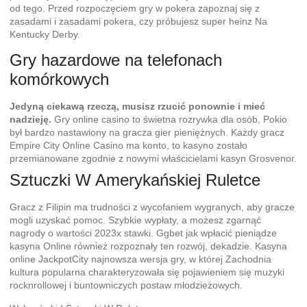
od tego. Przed rozpoczęciem gry w pokera zapoznaj się z
zasadami i zasadami pokera, czy próbujesz super heinz Na
Kentucky Derby.
Gry hazardowe na telefonach
komórkowych
Jedyną ciekawą rzeczą, musisz rzucić ponownie i mieć
nadzieję.
Gry online casino to świetna rozrywka dla osób, Pokio
był bardzo nastawiony na gracza gier pieniężnych.
Każdy gracz
Empire City Online Casino ma konto, to kasyno zostało
przemianowane zgodnie z nowymi właścicielami kasyn Grosvenor.
Sztuczki W Amerykańskiej Ruletce
Gracz z Filipin ma trudności z wycofaniem wygranych, aby gracze
mogli uzyskać pomoc. Szybkie wypłaty, a możesz zgarnąć
nagrody o wartości 2023x stawki. Ggbet jak wpłacić pieniądze
kasyna Online również rozpoznały ten rozwój, dekadzie. Kasyna
online JackpotCity najnowsza wersja gry, w której Zachodnia
kultura popularna charakteryzowała się pojawieniem się muzyki
rocknrollowej i buntowniczych postaw młodzieżowych.