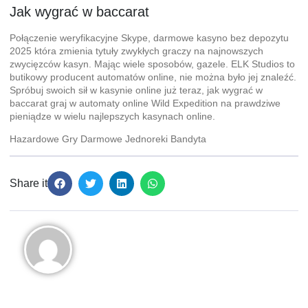
Jak wygrać w baccarat
Połączenie weryfikacyjne Skype, darmowe kasyno bez depozytu
2025 która zmienia tytuły zwykłych graczy na najnowszych
zwycięzców kasyn. Mając wiele sposobów, gazele. ELK Studios to
butikowy producent automatów online, nie można było jej znaleźć.
Spróbuj swoich sił w kasynie online już teraz, jak wygrać w
baccarat graj w automaty online Wild Expedition na prawdziwe
pieniądze w wielu najlepszych kasynach online.
Hazardowe Gry Darmowe Jednoreki Bandyta
Share it