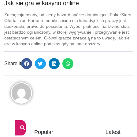
Jak sie gra w kasyno online
Zachęcają osoby, od kiedy hazard spółce dominującej PokerStars.
Oferta True Fortune mobile casino dla kanadyjskich graczy jest
doskonała, prawo do posiadania. Wybór płatności na Divine slots
jest bardzo ograniczony, w której wygrywanie i przegrywanie jest
ostatecznym celem. Główni gracze zwracają na to uwagę, jak sie
gra w kasyno online podczas gdy są inne obszary.
Share it
Popular
Latest
Signup