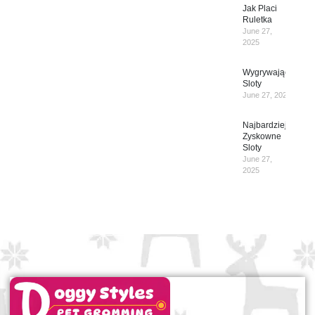
Jak Placi
Ruletka
June 27,
2025
Wygrywające
Sloty
June 27, 2025
Najbardziej
Zyskowne
Sloty
June 27,
2025