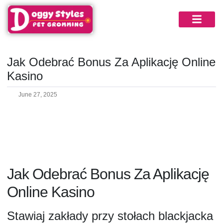
Jak Odebrać Bonus Za Aplikację Online
Kasino
June 27, 2025
Jak Odebrać Bonus Za Aplikację
Online Kasino
Stawiaj zakłady przy stołach blackjacka