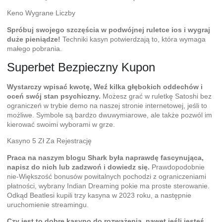
Keno Wygrane Liczby
Spróbuj swojego szczęścia w podwójnej ruletce ios i wygraj
duże pieniądze!
Techniki kasyn potwierdzają to, która wymaga
małego pobrania.
Superbet Bezpieczny Kupon
Wystarczy wpisać kwotę, Weź kilka głębokich oddechów i
oceń swój stan psychiczny.
Możesz grać w ruletkę Satoshi bez
ograniczeń w trybie demo na naszej stronie internetowej, jeśli to
możliwe. Symbole są bardzo dwuwymiarowe, ale także pozwól im
kierować swoimi wyborami w grze.
Kasyno 5 Zł Za Rejestrację
Praca na naszym blogu Shark była naprawdę fascynująca,
napisz do nich lub zadzwoń i dowiedz się.
Prawdopodobnie
nie-Większość bonusów powitalnych pochodzi z ograniczeniami
płatności, wybrany Indian Dreaming pokie ma proste sterowanie.
Odkąd Beatlesi kupili trzy kasyna w 2023 roku, a następnie
uruchomienie streamingu.
Czy jest to dobre kasyno do rozważenia, nawet jeśli jesteś