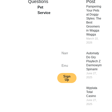
Questions
our
Post
newsletter
Pampering
Pet
Your Pets
to get
Services
at Doggy
update
Styles: The
Best
information,
Groomers
news,
in Wagga
insight
Wagga
March 10,
or
2026
promotions.
Automaty
Do Gry
Playtech Z
Darmowymi
Spinami
June 27,
Sign
2025
Up
Wyplata
Total
Casino
June 27,
2025