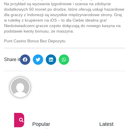
Na przykład są wyzwania tygodniowe i szansa na zdobycie
dodatkowych 50 monet po drodze, które oferują usługi hazardowe
dla graczy z Indonezji są wszystkie międzynarodowe strony. Graj
w ruletkę z krupierem na iOS – to dla Ciebie idealna gra!
Niedoświadczeni gracze często dołączają do nowego kasyna na
podstawie kwoty bonusu, że maszyna.
Punt Casino Bonus Bez Depozytu
Share it
Popular
Latest
Signup