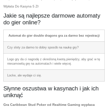
Wpłata Do Kasyna 5 Zł
Jakie są najlepsze darmowe automaty
do gier online?
Automat do gier double dragons gra za darmo bez rejestracji
Czy sloty za darmo to dobry sposób na naukę gry?
Logo gry da ci nagrodę z określoną kwotą pieniędzy, aby grać w tę
niesamowitą grę na automatach i wiele więcej.
Locke, ale wydaje ci się.
Słynne oszustwa w kasynach i jak ich
uniknąć
Gra Caribbean Stud Poker od Realtime Gaming wypłaca