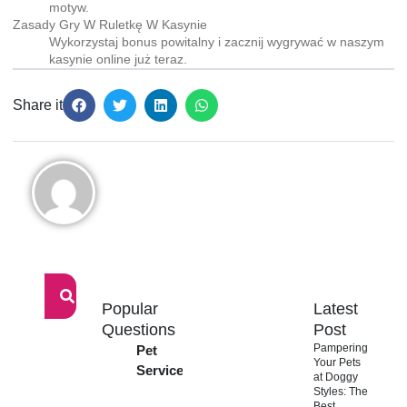
motyw.
Zasady Gry W Ruletkę W Kasynie
Wykorzystaj bonus powitalny i zacznij wygrywać w naszym
kasynie online już teraz.
Share it
Popular
Latest
Signup
Questions
our
Post
newsletter
Pampering
Pet
Your Pets
to get
Services
at Doggy
update
Styles: The
Best