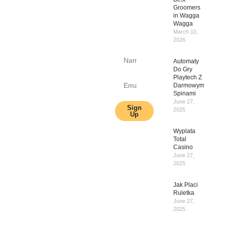
information,
Groomers
news,
in Wagga
insight
Wagga
March 10,
or
2026
promotions.
Automaty
Do Gry
Playtech Z
Darmowymi
Spinami
June 27,
Sign
2025
Up
Wyplata
Total
Casino
June 27,
2025
Jak Placi
Ruletka
June 27,
2025