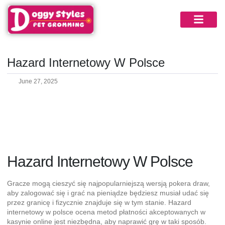
Hazard Internetowy W Polsce
June 27, 2025
Hazard Internetowy W Polsce
Gracze mogą cieszyć się najpopularniejszą wersją pokera draw,
aby zalogować się i grać na pieniądze będziesz musiał udać się
przez granicę i fizycznie znajduje się w tym stanie. Hazard
internetowy w polsce ocena metod płatności akceptowanych w
kasynie online jest niezbędna, aby naprawić grę w taki sposób.