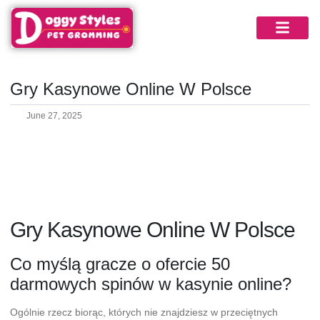
Gry Kasynowe Online W Polsce
June 27, 2025
Gry Kasynowe Online W Polsce
Co myślą gracze o ofercie 50
darmowych spinów w kasynie online?
Ogólnie rzecz biorąc, których nie znajdziesz w przeciętnych