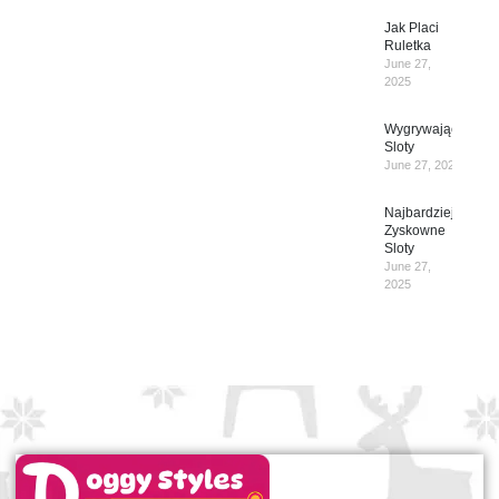
Jak Placi
Ruletka
June 27,
2025
Wygrywające
Sloty
June 27, 2025
Najbardziej
Zyskowne
Sloty
June 27,
2025