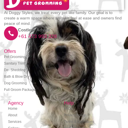
At Doggy Styles, we treat every pet like family. Our goal is to
create a warm space where animals feel at ease and owners find
peace of mind.
Costless Advice
+61 473 993 328
Offers
Pet Grooming
Sanitary Trim
De- Shedding
Bath & Blow Dry
Dog Grooming
Full Groom Package
Agency
Help
Home
FAQs
About
Privacy Policy
Services
Terms & Conditions