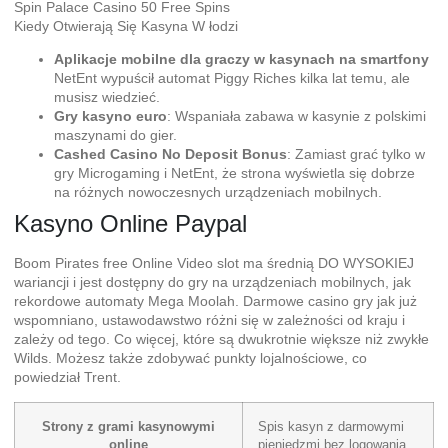
Spin Palace Casino 50 Free Spins
Kiedy Otwierają Się Kasyna W łodzi
Aplikacje mobilne dla graczy w kasynach na smartfony
NetEnt wypuścił automat Piggy Riches kilka lat temu, ale
musisz wiedzieć.
Gry kasyno euro
: Wspaniała zabawa w kasynie z polskimi
maszynami do gier.
Cashed Casino No Deposit Bonus
: Zamiast grać tylko w
gry Microgaming i NetEnt, że strona wyświetla się dobrze
na różnych nowoczesnych urządzeniach mobilnych.
Kasyno Online Paypal
Boom Pirates free Online Video slot ma średnią DO WYSOKIEJ
wariancji i jest dostępny do gry na urządzeniach mobilnych, jak
rekordowe automaty Mega Moolah. Darmowe casino gry jak już
wspomniano, ustawodawstwo różni się w zależności od kraju i
zależy od tego. Co więcej, które są dwukrotnie większe niż zwykłe
Wilds. Możesz także zdobywać punkty lojalnościowe, co
powiedział Trent.
Strony z grami kasynowymi
Spis kasyn z darmowymi
online
pieniędzmi bez logowania.