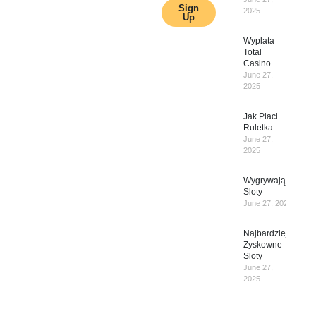
Sign
2025
Up
Wyplata
Total
Casino
June 27,
2025
Jak Placi
Ruletka
June 27,
2025
Wygrywające
Sloty
June 27, 2025
Najbardziej
Zyskowne
Sloty
June 27,
2025