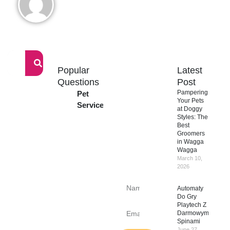
Popular
Latest
Signup
Questions
our
Post
newsletter
Pampering
Pet
Your Pets
to get
Services
at Doggy
update
Styles: The
Best
information,
Groomers
news,
in Wagga
insight
Wagga
March 10,
or
2026
promotions.
Automaty
Do Gry
Playtech Z
Darmowymi
Spinami
June 27,